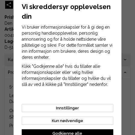
Share
X
Pinterest
Print
Vi skreddersyr opplevelsen
din
Prishistorikk
Den laveste prisen 30 dager før prisreduksjonen var
155 kr
Vi bruker informasjonskapsler for å gi deg en
Artikkel-ID:
personlig handleopplevelse, personlig
00413
annonsering og for å holde nettsidene våre
Lagerplass:
pålitelige og sikre. For dette formålet samler vi
D-51-05
inn informasjon om brukere, deres design og
deres enheter.
Kundeanmeldelser
Klikk "Godkjenne alle" hvis du tillater alle
informasjonskapsler eller velg hvilke
Produktinformasjon
informasjonskapsler du tillater og hvilke du vil
slå av ved å klikke på "Innstillinger" nedenfor.
5-pakning med brytebolt inkludert låsemutter.
Lengde: 50,8 mm.
Diameter: 7,9 mm.
Innstillinger
Originalnummer på produktet er 00659100, 659100,
521001, 5210010, 52100100, 052100100.
Kun nødvendige
Produktet er en ettermarkedsdel (ikke original).
Godkjenne alle