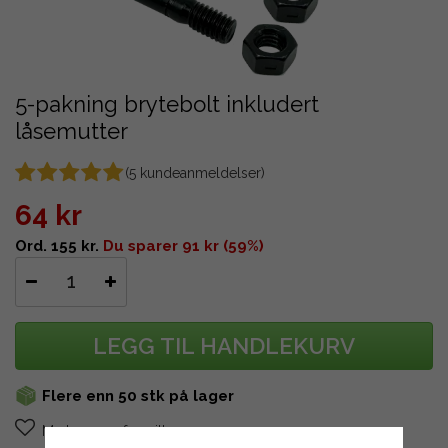
5-pakning brytebolt inkludert
låsemutter
(
5
kundeanmeldelser)
64 kr
Ord. 155 kr.
Du sparer 91 kr (59%)
LEGG TIL HANDLEKURV
Flere enn 50 stk på lager
Marker som favoritt