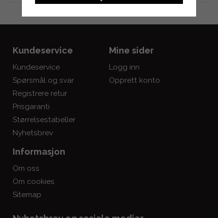
Kundeservice
Mine sider
Kundeservice
Logg inn
Spørsmål og svar
Opprett konto
Registrere retur
Prisgaranti
Størrelsestabeller
Nyhetsbrev
Informasjon
Om oss
Om cookies
Sitemap