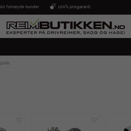
000 fornøyde kunder
100% prisgaranti
gslås