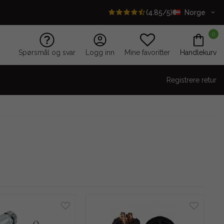
(4.85/5)
Norge
0
Spørsmål og svar
Logg inn
Mine favoritter
Handlekurv
Registrere retur