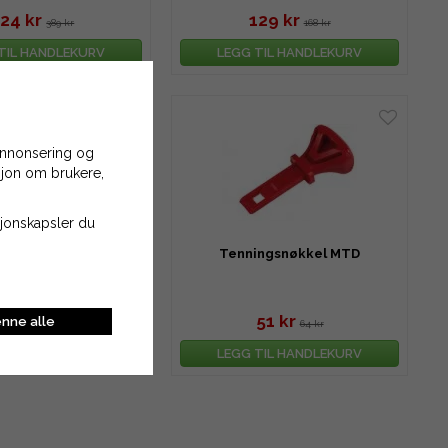
24 kr
129 kr
389 kr
168 kr
TIL HANDLEKURV
LEGG TIL HANDLEKURV
 annonsering og
asjon om brukere,
asjonskapsler du
nøkkel B&S 794696,
Tenningsnøkkel MTD
695756 mfl.
98 kr
51 kr
nne alle
103 kr
64 kr
TIL HANDLEKURV
LEGG TIL HANDLEKURV