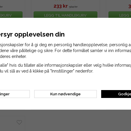
233 kr
3
kr
324 kr
LEKURV
LEGG TIL HANDLEKURV
LEGG 
rsyr opplevelsen din
asjonskapsler for å gi deg en personlig handleopplevelse, personlig
idene våre pålitelige og sikre. For dette formålet samler vi inn inform
deres enheter.
alle" hvis du tillater alle informasjonskapsler eller velg hvilke inform
du vil slå av ved å klikke på "Innstillinger" nedenfor.
kel
Tenningsnøkkel
Tennings
25 kr
linger
Kun nødvendige
Godkje
r
38 kr
LEKURV
LEGG TIL HANDLEKURV
LEGG 