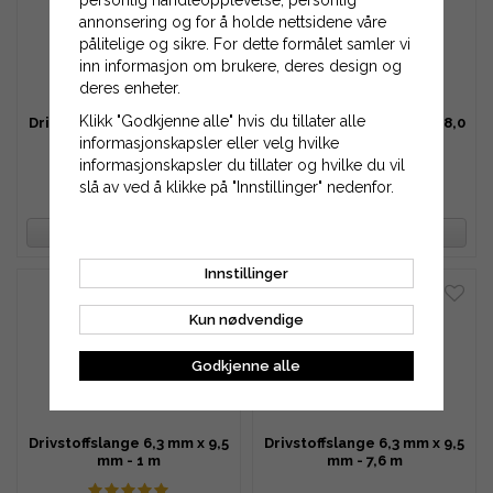
personlig handleopplevelse, personlig
annonsering og for å holde nettsidene våre
pålitelige og sikre. For dette formålet samler vi
inn informasjon om brukere, deres design og
deres enheter.
Klikk "Godkjenne alle" hvis du tillater alle
Drivstoffslange 5,0 mm x 8,0
Drivstoffslange 5,0 mm x 8,0
mm - 1 m
mm - 5 m
informasjonskapsler eller velg hvilke
informasjonskapsler du tillater og hvilke du vil
slå av ved å klikke på "Innstillinger" nedenfor.
77 kr
363 kr
116 kr
493 kr
OVERVÅK PRODUKT
OVERVÅK PRODUKT
Innstillinger
Kun nødvendige
Godkjenne alle
Drivstoffslange 6,3 mm x 9,5
Drivstoffslange 6,3 mm x 9,5
mm - 1 m
mm - 7,6 m