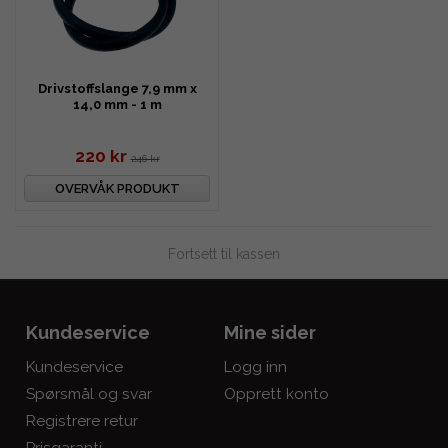
Drivstoffslange 7,9 mm x
14,0 mm - 1 m
220 kr
246 kr
OVERVÅK PRODUKT
Fortsett til kassen
Kundeservice
Mine sider
Kundeservice
Logg inn
Spørsmål og svar
Opprett konto
Registrere retur