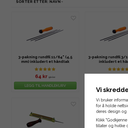
SORTER ETTER: NAVN
3-pakning rundfil 11/64" (4,5
3-pakning rundfil 3/
mm) inkludert et håndtak
inkludert et h
64 kr
64 kr
90 kr
90 k
LEGG TIL HANDLEKURV
LEGG TIL HAND
Vi skredde
Vi bruker inform
for å holde netts
deres design og 
Klikk "Godkjenne 
tillater og hvilke 