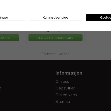
undfil 7/32"
Flatfil 6"
linger
Kun nødvendige
Godkje
38 kr
r
51 kr
LEKURV
LEGG TIL HANDLEKURV
Fortsett til kassen
Informasjon
Om oss
o
Kjøpsvilkår
Om cookies
Sitemap