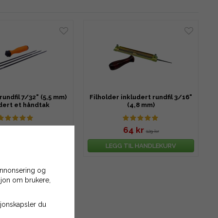
rundfil 7/32" (5,5 mm)
Filholder inkludert rundfil 3/16"
dert et håndtak
(4,8 mm)
64 kr
64 kr
90 kr
129 kr
TIL HANDLEKURV
LEGG TIL HANDLEKURV
 annonsering og
asjon om brukere,
asjonskapsler du