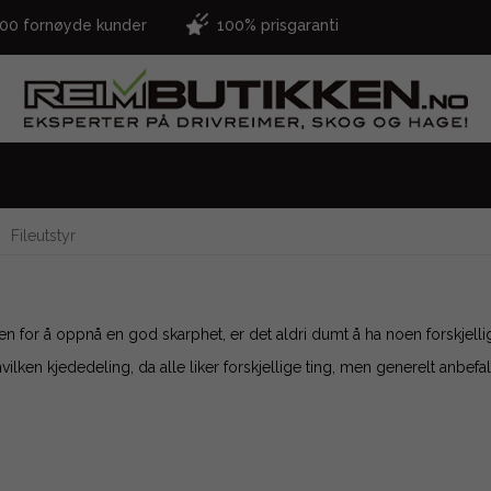
000 fornøyde kunder
100% prisgaranti
Fileutstyr
en for å oppnå en god skarphet, er det aldri dumt å ha noen forskjelli
hvilken kjededeling, da alle liker forskjellige ting, men generelt anbefa