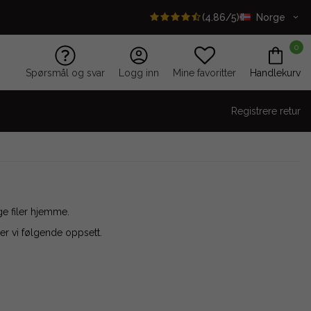
(4.86/5)
Norge
0
Spørsmål og svar
Logg inn
Mine favoritter
Handlekurv
Registrere retur
ge filer hjemme.
ler vi følgende oppsett.