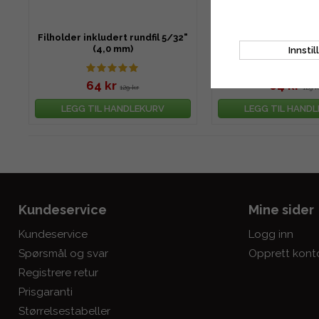
Filholder inkludert rundfil 5/32"
Filholder inkludert r
(4,0 mm)
(5,5 mm)
Innstil
64 kr
64 kr
129 kr
129 k
LEGG TIL HANDLEKURV
LEGG TIL HAND
Kundeservice
Mine sider
Kundeservice
Logg inn
Spørsmål og svar
Opprett kont
Registrere retur
Prisgaranti
Størrelsestabeller