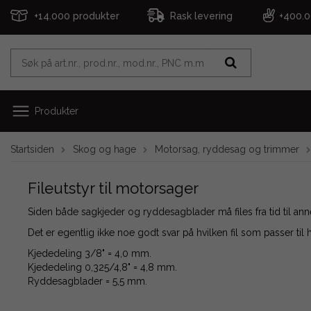
+14.000 produkter
Rask levering
+400.
Produkter
Startsiden
Skog og hage
Motorsag, ryddesag og trimmer
Fileutstyr til motorsager
Siden både sagkjeder og ryddesagblader må files fra tid til ann
Det er egentlig ikke noe godt svar på hvilken fil som passer til 
Kjededeling 3/8" = 4,0 mm.
Kjededeling 0,325/4,8" = 4,8 mm.
Ryddesagblader = 5,5 mm.