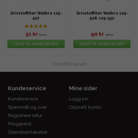
Drivstoffilter Walbro 125-
Drivstoffilter Walbro 125-
527
528, 125-532
51 kr
90 kr
64 kr
116 kr
LEGG TIL HANDLEKURV
LEGG TIL HANDLEKURV
Fortsett til kassen
Kundeservice
Mine sider
Kundeservice
Logg inn
Spørsmål og svar
Opprett konto
Registrere retur
Prisgaranti
Størrelsestabeller