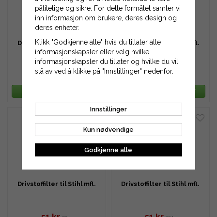
pålitelige og sikre. For dette formålet samler vi
inn informasjon om brukere, deres design og
deres enheter.
Klikk "Godkjenne alle" hvis du tillater alle
Drivstoffilter til Stihl mfl.
Drivstoffilter til Stihl mfl.
informasjonskapsler eller velg hvilke
informasjonskapsler du tillater og hvilke du vil
slå av ved å klikke på "Innstillinger" nedenfor.
77 kr
51 kr
103 kr
77 kr
LEGG TIL HANDLEKURV
LEGG TIL HANDLEKURV
Innstillinger
Kun nødvendige
Godkjenne alle
Drivstoffilter til Stihl mfl.
Drivstoffilter til Stihl mfl.
51 kr
51 kr