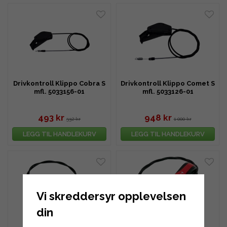
Drivkontroll Klippo Cobra S
Drivkontroll Klippo Comet S
mfl. 5033156-01
mfl. 5033126-01
493 kr
948 kr
532 kr
1 000 kr
LEGG TIL HANDLEKURV
LEGG TIL HANDLEKURV
Vi skreddersyr opplevelsen
din