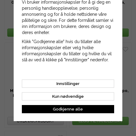
Vi bruker informasjonskapsler for å gi deg en
Gassvaier til Husqvarna,
Gassvaier til Husqvarna,
Jonsered mfl.
Jonsered mfl.
personlig handleopplevelse, personlig
annonsering og for å holde nettsidene våre
pålitelige og sikre. For dette formålet samler vi
155 kr
311 kr
623 kr
389 kr
inn informasjon om brukere, deres design og
deres enheter.
LEGG TIL HANDLEKURV
LEGG TIL HANDLEKURV
Klikk "Godkjenne alle" hvis du tillater alle
informasjonskapsler eller velg hvilke
informasjonskapsler du tillater og hvilke du vil
slå av ved å klikke på "Innstillinger" nedenfor.
Innstillinger
Motorbremsvaier Klippo,
Motorbremsvaier til Klippo,
Husqvarna 5854020-01
Husqvarna mfl.
Kun nødvendige
Godkjenne alle
233 kr
155 kr
259 kr
186 kr
OVERVÅK PRODUKT
LEGG TIL HANDLEKURV