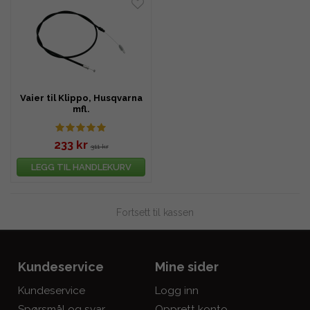
Vaier til Klippo, Husqvarna
mfl.
233 kr
311 kr
LEGG TIL HANDLEKURV
Fortsett til kassen
Kundeservice
Mine sider
Kundeservice
Logg inn
Spørsmål og svar
Opprett konto