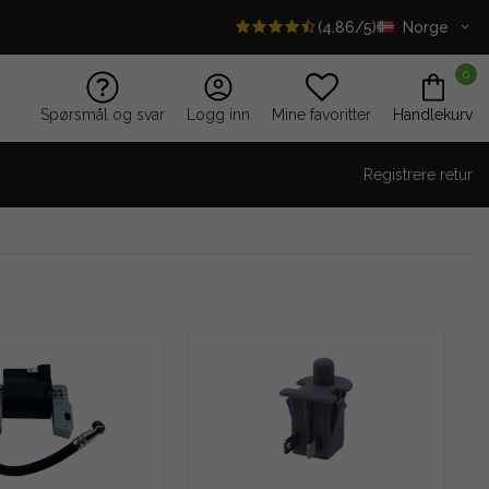
(4.86/5)
Norge
0
Spørsmål og svar
Logg inn
Mine favoritter
Handlekurv
Registrere retur