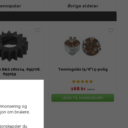
ennspoler
Øvrige eldeler
v B&S 280104, 695708,
Tenningslås (5/8") 5-polig
693059
64 kr
168 kr
77 kr
220 kr
TIL HANDLEKURV
LEGG TIL HANDLEKURV
 annonsering og
asjon om brukere,
asjonskapsler du