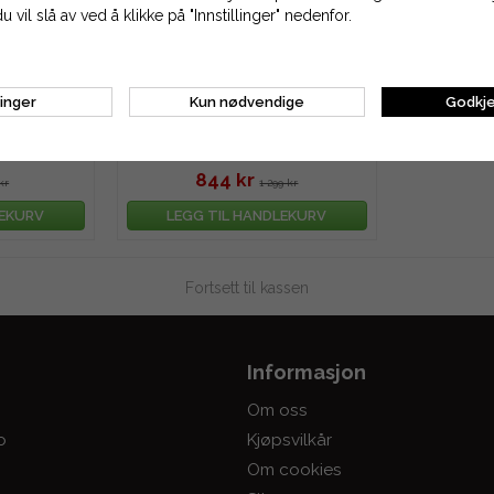
du vil slå av ved å klikke på "Innstillinger" nedenfor.
linger
Kun nødvendige
Godkje
polig
Elektrisk starter til Briggs &
Stratton 8 hk - 16 hk
844 kr
kr
1 299 kr
LEKURV
LEGG TIL HANDLEKURV
Fortsett til kassen
Informasjon
Om oss
o
Kjøpsvilkår
Om cookies