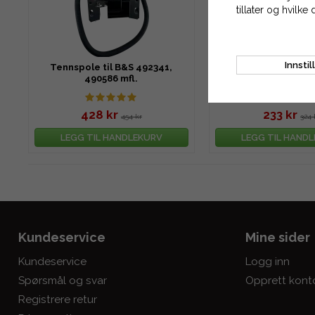
tillater og hvilke 
Innstil
Tennspole til B&S 492341,
Tenningslås 7-
490586 mfl.
428 kr
233 kr
454 kr
324 
LEGG TIL HANDLEKURV
LEGG TIL HAND
Kundeservice
Mine sider
Kundeservice
Logg inn
Spørsmål og svar
Opprett kont
Registrere retur