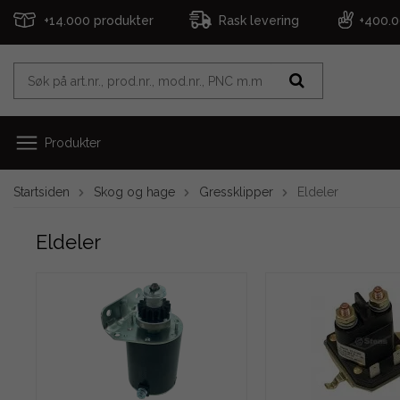
+14.000 produkter
Rask levering
+400.
Produkter
Startsiden
Skog og hage
Gressklipper
Eldeler
Eldeler