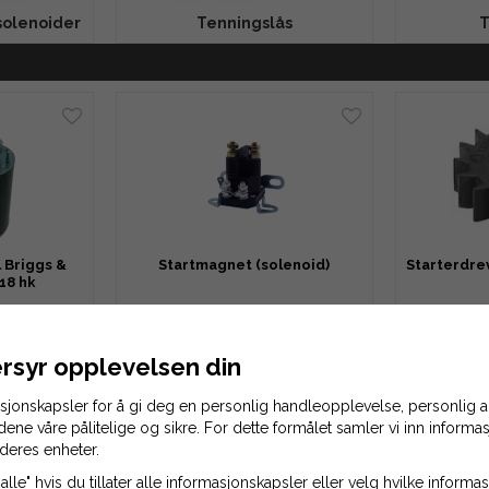
solenoider
Tenningslås
T
l Briggs &
Startmagnet (solenoid)
Starterdre
 18 hk
142 kr
4 kr
220 kr
rsyr opplevelsen din
LEKURV
LEGG TIL HANDLEKURV
LEGG 
asjonskapsler for å gi deg en personlig handleopplevelse, personlig
idene våre pålitelige og sikre. For dette formålet samler vi inn inform
deres enheter.
alle" hvis du tillater alle informasjonskapsler eller velg hvilke inform