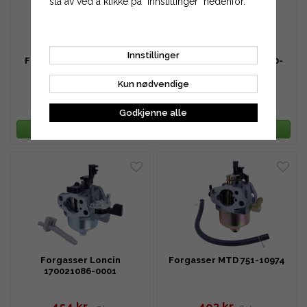
slå av ved å klikke på "Innstillinger" nedenfor.
Innstillinger
Forgasser Honda 16100-
Forgasser Honda 16100-
ZH7-810 mfl.
ZH8-812
Kun nødvendige
324 kr
324 kr
376 kr
506 kr
Godkjenne alle
LEGG TIL HANDLEKURV
LEGG TIL HANDLEKURV
Forgasser Loncin
Forgasser MTD 751-10974
170021086-0001
454 kr
493 kr