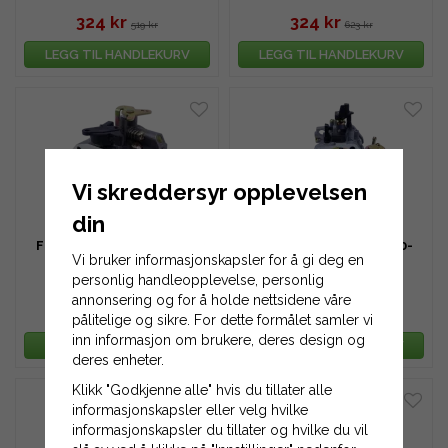
324 kr
324 kr
519 kr
623 kr
LEGG TIL HANDLEKURV
LEGG TIL HANDLEKURV
Vi skreddersyr opplevelsen
din
Forgasser Honda 16100-
Forgasser Honda 16100-
Vi bruker informasjonskapsler for å gi deg en
Z0L-023
ZF6-V01
personlig handleopplevelse, personlig
annonsering og for å holde nettsidene våre
350 kr
324 kr
519 kr
363 kr
pålitelige og sikre. For dette formålet samler vi
inn informasjon om brukere, deres design og
LEGG TIL HANDLEKURV
LEGG TIL HANDLEKURV
deres enheter.
Klikk "Godkjenne alle" hvis du tillater alle
informasjonskapsler eller velg hvilke
informasjonskapsler du tillater og hvilke du vil