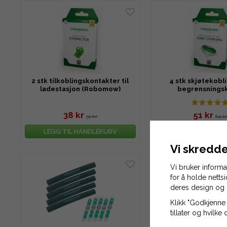
2 stk tilkoblingskontakter til
4 stk skjøtekobli
ladestasjon (Robomow)
begrensnings
38 kr
51 kr
51 kr
64 k
LEGG TIL HANDLEKURV
LEGG TIL HAND
Vi skredde
Vi bruker inform
for å holde netts
deres design og 
Klikk "Godkjenne 
tillater og hvilke 