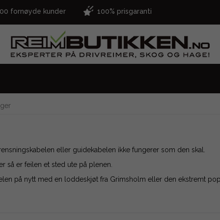
000 fornøyde kunder
100% prisgaranti
nger
egrensningskabelen eller guidekabelen ikke fungerer som den skal.
er så er feilen et sted ute på plenen.
belen på nytt med en loddeskjøt fra Grimsholm eller den ekstremt po