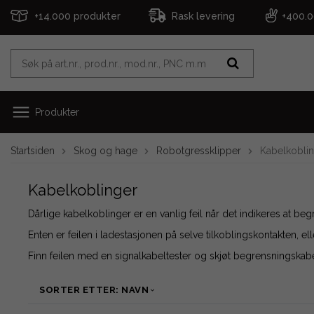
+14.000 produkter
Rask levering
+400.
Produkter
Startsiden
Skog og hage
Robotgressklipper
Kabelkobli
Kabelkoblinger
Dårlige kabelkoblinger er en vanlig feil når det indikeres at b
Enten er feilen i ladestasjonen på selve tilkoblingskontakten, ell
Finn feilen med en signalkabeltester og skjøt begrensningska
SORTER ETTER: NAVN