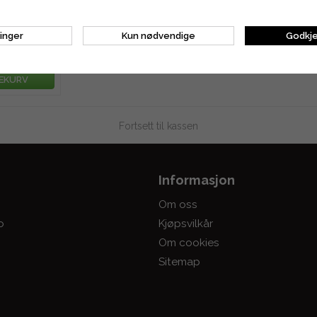
g 4-pakning
linger
Kun nødvendige
Godkje
kr
LEKURV
Fortsett til kassen
Informasjon
Om oss
o
Kjøpsvilkår
Om cookies
Sitemap