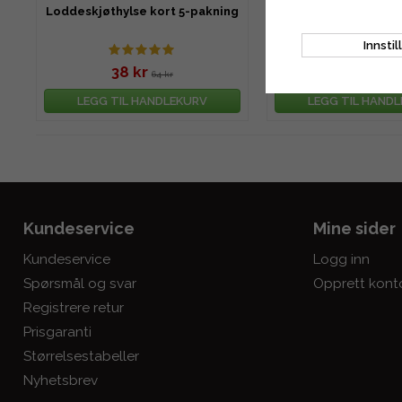
Loddeskjøthylse kort 5-pakning
Loddeskjøthylse lan
Innstil
38 kr
116 kr
64 kr
129 
LEGG TIL HANDLEKURV
LEGG TIL HAND
Kundeservice
Mine sider
Kundeservice
Logg inn
Spørsmål og svar
Opprett kont
Registrere retur
Prisgaranti
Størrelsestabeller
Nyhetsbrev