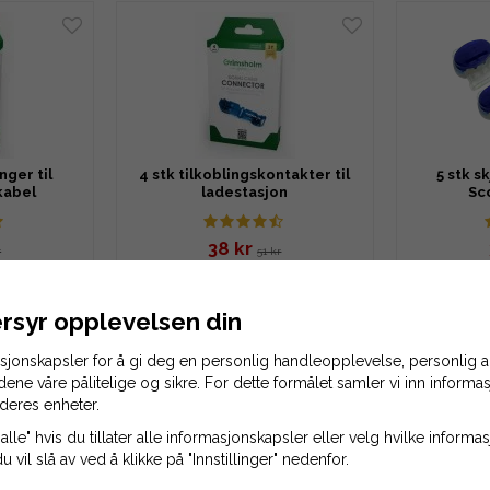
nger til
4 stk tilkoblingskontakter til
5 stk s
kabel
ladestasjon
Sc
38 kr
r
51 kr
LEKURV
LEGG TIL HANDLEKURV
LEGG 
rsyr opplevelsen din
asjonskapsler for å gi deg en personlig handleopplevelse, personlig
idene våre pålitelige og sikre. For dette formålet samler vi inn inform
deres enheter.
alle" hvis du tillater alle informasjonskapsler eller velg hvilke inform
du vil slå av ved å klikke på "Innstillinger" nedenfor.