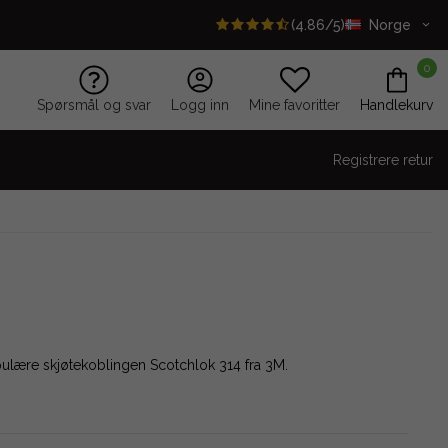
(4.86/5)
Norge
0
Spørsmål og svar
Logg inn
Mine favoritter
Handlekurv
Registrere retur
pulære skjøtekoblingen Scotchlok 314 fra 3M.