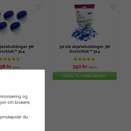
kjøtekoblinger 3M
50 stk skjøtekoblinger 3M
otchlok™ 314
Scotchlok™ 314
38 kr
350 kr
90 kr
389 kr
TIL HANDLEKURV
LEGG TIL HANDLEKURV
 annonsering og
asjon om brukere,
asjonskapsler du