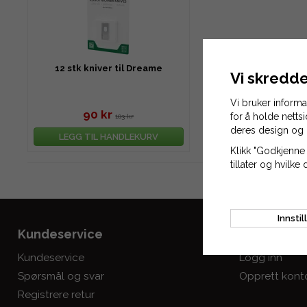
12 stk kniver til Dreame
Vi skredde
Vi bruker inform
90 kr
for å holde netts
103 kr
deres design og 
LEGG TIL HANDLEKURV
Klikk "Godkjenne 
tillater og hvilke 
Innstil
Kundeservice
Mine sider
Kundeservice
Logg inn
Spørsmål og svar
Opprett kont
Registrere retur