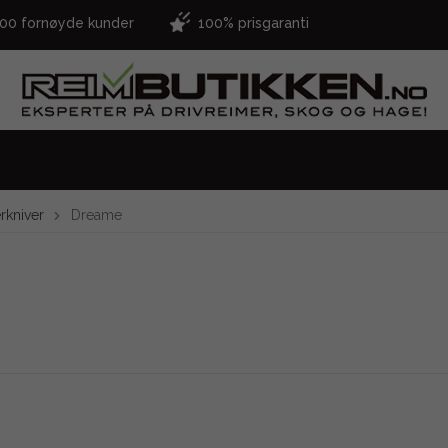
000 fornøyde kunder
100% prisgaranti
rkniver
Dreame