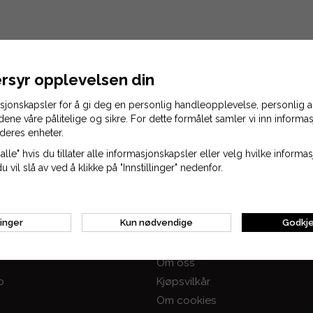
rsyr opplevelsen din
asjonskapsler for å gi deg en personlig handleopplevelse, personlig
idene våre pålitelige og sikre. For dette formålet samler vi inn inform
deres enheter.
alle" hvis du tillater alle informasjonskapsler eller velg hvilke inform
du vil slå av ved å klikke på "Innstillinger" nedenfor.
Fortsett til kassen
linger
Kun nødvendige
Godkje
Informasjon
Om oss
o
Kjøpsvilkår
Om cookies