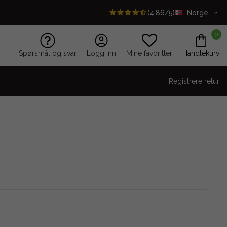
(4.86/5)
Norge
0
Spørsmål og svar
Logg inn
Mine favoritter
Handlekurv
Registrere retur