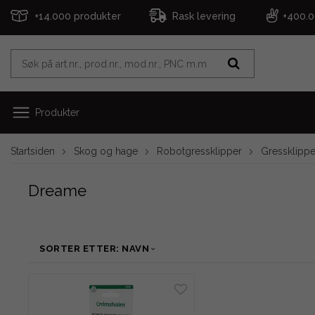
+14.000 produkter
Rask levering
+400.
Produkter
Startsiden
Skog og hage
Robotgressklipper
Gressklippe
Dreame
SORTER ETTER: NAVN