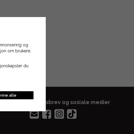
 annonsering og
asjon om brukere,
asjonskapsler du
nne alle
Nyhetsbrev og sosiale medier