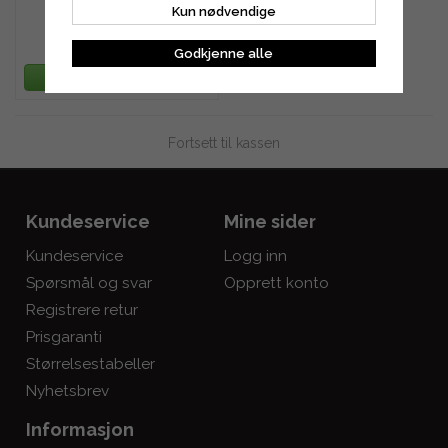
Kun nødvendige
129 kr
155 kr
Godkjenne alle
LEGG TIL HANDLEKURV
Fortsett til kassen
Kundeservice
Mine sider
Kundeservice
Logg inn
Spørsmål og svar
Opprett konto
Registrere retur
Prisgaranti
Størrelsestabeller
Nyhetsbrev
Informasjon