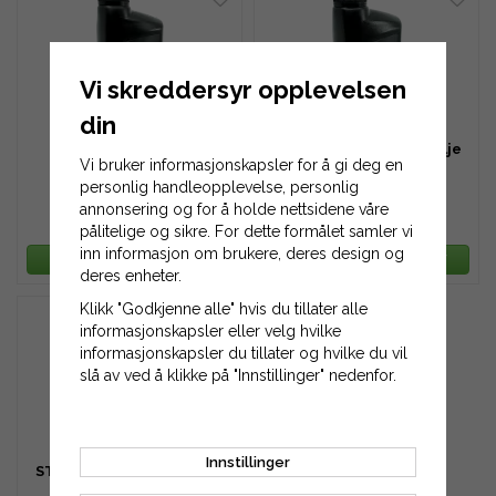
Vi skreddersyr opplevelsen
din
STARTA Jekkolje /
STARTA Transmisjonsolje
Vi bruker informasjonskapsler for å gi deg en
Donkraftolje 1000 ml
80W-90 GL4
personlig handleopplevelse, personlig
annonsering og for å holde nettsidene våre
129 kr
116 kr
155 kr
155 kr
pålitelige og sikre. For dette formålet samler vi
inn informasjon om brukere, deres design og
LEGG TIL HANDLEKURV
LEGG TIL HANDLEKURV
deres enheter.
Klikk "Godkjenne alle" hvis du tillater alle
informasjonskapsler eller velg hvilke
informasjonskapsler du tillater og hvilke du vil
slå av ved å klikke på "Innstillinger" nedenfor.
Innstillinger
STARTA Transmisjonsolje
80W-90 GL5