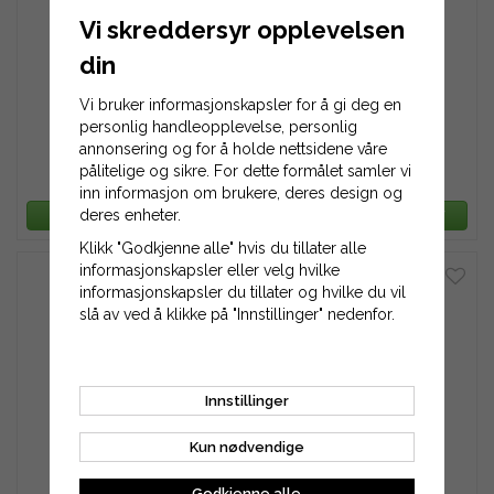
Vi skreddersyr opplevelsen
din
Vi bruker informasjonskapsler for å gi deg en
Drivreim John Deere
Drivreim John Deere
M152284
M154296, M158131
personlig handleopplevelse, personlig
annonsering og for å holde nettsidene våre
pålitelige og sikre. For dette formålet samler vi
778 kr
934 kr
934 kr
1 246 kr
inn informasjon om brukere, deres design og
deres enheter.
LEGG TIL HANDLEKURV
LEGG TIL HANDLEKURV
Klikk "Godkjenne alle" hvis du tillater alle
informasjonskapsler eller velg hvilke
informasjonskapsler du tillater og hvilke du vil
slå av ved å klikke på "Innstillinger" nedenfor.
Innstillinger
Drivreim John Deere
Drivreim John Deere
M154601
M154621
Kun nødvendige
Godkjenne alle