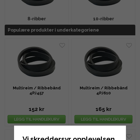
8-ribber
10-ribber
Populære produkter i underkategoriene
Multireim / Ribbebånd
Multireim / Ribbebånd
4PJ457
4PJ610
152 kr
165 kr
LEGG TIL HANDLEKURV
LEGG TIL HANDLEKURV
Vi skreddersyr opplevelsen