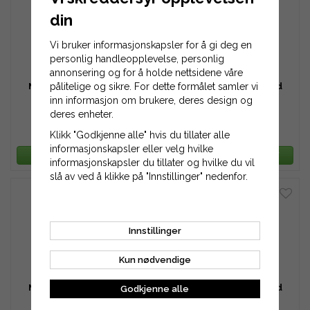
din
Vi bruker informasjonskapsler for å gi deg en
personlig handleopplevelse, personlig
annonsering og for å holde nettsidene våre
Multireim / Ribbebånd
pålitelige og sikre. For dette formålet samler vi
Multireim / Ribbebånd
4PJ559
6PJ711
inn informasjon om brukere, deres design og
deres enheter.
160 kr
187 kr
Klikk "Godkjenne alle" hvis du tillater alle
informasjonskapsler eller velg hvilke
LEGG TIL HANDLEKURV
LEGG TIL HANDLEKURV
informasjonskapsler du tillater og hvilke du vil
slå av ved å klikke på "Innstillinger" nedenfor.
Innstillinger
Kun nødvendige
Multireim / Ribbebånd
Multireim / Ribbebånd
Godkjenne alle
6PJ640
8PJ432