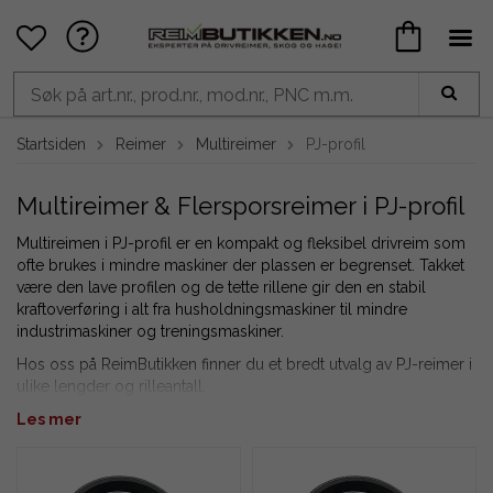
Startsiden
Reimer
Multireimer
PJ-profil
Multireimer & Flersporsreimer i PJ-profil
Multireimen i PJ-profil er en kompakt og fleksibel drivreim som
ofte brukes i mindre maskiner der plassen er begrenset. Takket
være den lave profilen og de tette rillene gir den en stabil
kraftoverføring i alt fra husholdningsmaskiner til mindre
industrimaskiner og treningsmaskiner.
Hos oss på ReimButikken finner du et bredt utvalg av PJ-reimer i
ulike lengder og rilleantall.
Hvorfor handle hos ReimButikken?
Les mer
Eget lager
- Rask levering på alle PJ-reimer på lager.
Eksperter på multireimer
- Enkelt å finne riktig antall