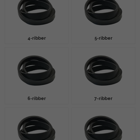
riller og lengde.
Prisgaranti
- Alltid konkurransedyktige priser på hele vårt
sortiment.
Hvordan velger jeg riktig PJ-reim?
4-ribber
5-ribber
Betegnelsen på en PJ-reim angir vanligvis antall riller, profil og
lengde. Eksempel:
4PJ1257
.
4
= Antall riller på reimen.
PJ
= Reimprofil - 2,34 mm mellom to riller (målt fra topp til
topp).
1257
= Reimens lengde i millimeter.
Noen produsenter angir lengden i tommer (inches). En reim
med betegnelsen
495J
tilsvarer 49,5 tommer, noe som er det
samme som 1257 mm.
6-ribber
7-ribber
PJ-profilens betegnelse refererer vanligvis til delingslengde
(men dette kan variere mellom produsenter).