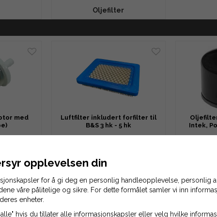
r
Oljefilter
 motor med
Luftfilter inkludert forfilter til
Oljefilt
e)
B&S 3 hk - 5 hk
Intek, P
38 kr
r
77 kr
rsyr opplevelsen din
LEKURV
LEGG TIL HANDLEKURV
LEGG 
asjonskapsler for å gi deg en personlig handleopplevelse, personlig
idene våre pålitelige og sikre. For dette formålet samler vi inn inform
deres enheter.
alle" hvis du tillater alle informasjonskapsler eller velg hvilke inform