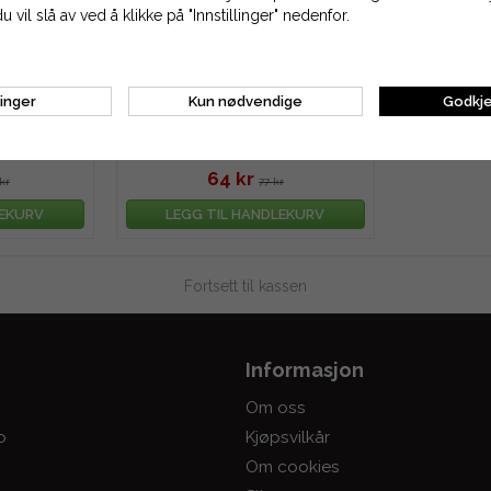
du vil slå av ved å klikke på "Innstillinger" nedenfor.
linger
Kun nødvendige
Godkje
 hk - 19,5 hk
Luftfilter til Honda GC 135, 160,
190, GCV 135, 160 mfl.
64 kr
kr
77 kr
LEKURV
LEGG TIL HANDLEKURV
Fortsett til kassen
Informasjon
Om oss
o
Kjøpsvilkår
Om cookies