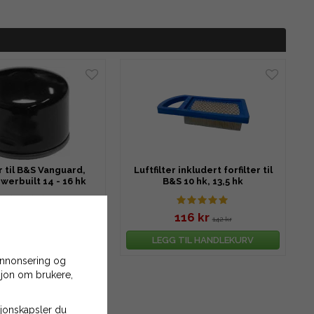
er til B&S Vanguard,
Luftfilter inkludert forfilter til
owerbuilt 14 - 16 hk
B&S 10 hk, 13,5 hk
129 kr
116 kr
168 kr
142 kr
TIL HANDLEKURV
LEGG TIL HANDLEKURV
 annonsering og
asjon om brukere,
asjonskapsler du