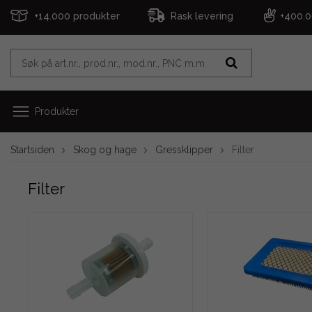
+14.000 produkter
Rask levering
+400.
Produkter
Startsiden
Skog og hage
Gressklipper
Filter
Filter