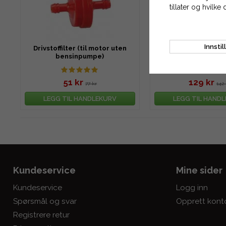
tillater og hvilke 
Innstil
Drivstoffilter (til motor uten
Luftfilter til B&S 13,5
bensinpumpe)
51 kr
129 kr
77 kr
142 
LEGG TIL HANDLEKURV
LEGG TIL HAND
Kundeservice
Mine sider
Kundeservice
Logg inn
Spørsmål og svar
Opprett kont
Registrere retur