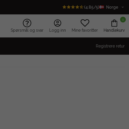
(4.85/5)
Norge
0
Spørsmål og svar
Logg inn
Mine favoritter
Handlekurv
Registrere retur