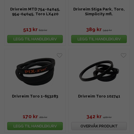
Drivreim MTD 754-04045,
Drivreim Stiga Park, Toro,
954-04045, Toro LX420
Simplicity mfl.
513 kr
389 kr
622 kr
544 kr
LEGG TIL HANDLEKURV
LEGG TIL HANDLEKURV
Drivreim Toro 1-653283
Drivreim Toro 102741
170 kr
342 kr
201 kr
420 kr
LEGG TIL HANDLEKURV
OVERVÅK PRODUKT