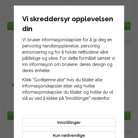
357 kr
1 246 kr
Vi skreddersyr opplevelsen
388 kr
1 371 kr
LEGG TIL HANDLEKURV
LEGG TIL HANDLEKURV
din
Vi bruker informasjonskapsler for å gi deg en
personlig handleopplevelse, personlig
annonsering og for å holde nettsidene våre
pålitelige og sikre. For dette formålet samler vi
inn informasjon om brukere, deres design og
deres enheter.
Klikk "Godkjenne alle" hvis du tillater alle
Drivreim Toro 42-0884
Drivreim Toro 448990
informasjonskapsler eller velg hvilke
informasjonskapsler du tillater og hvilke du vil
slå av ved å klikke på "Innstillinger" nedenfor.
194 kr
649 kr
388 kr
1 012 kr
LEGG TIL HANDLEKURV
LEGG TIL HANDLEKURV
Innstillinger
Kun nødvendige