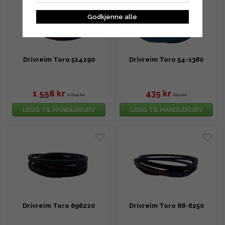
Godkjenne alle
Drivreim Toro 514290
Drivreim Toro 54-1380
1 558 kr
435 kr
1 714 kr
622 kr
LEGG TIL HANDLEKURV
LEGG TIL HANDLEKURV
Drivreim Toro 696220
Drivreim Toro 88-6250