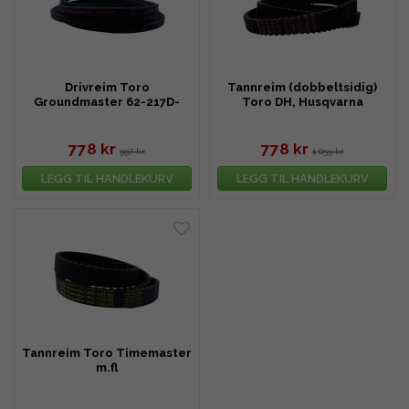
Drivreim Toro
Tannreim (dobbeltsidig)
Groundmaster 62-217D-
Toro DH, Husqvarna
220D
CTH180 mfl.
778 kr
778 kr
997 kr
1 059 kr
LEGG TIL HANDLEKURV
LEGG TIL HANDLEKURV
Tannreim Toro Timemaster
m.fl