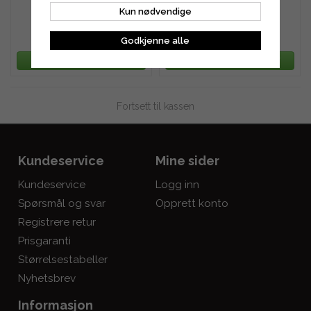
Kun nødvendige
4 615 kr
5 274 kr
Godkjenne alle
LEGG TIL HANDLEKURV
LEGG TIL HANDLEKURV
Fortsett til kassen
Kundeservice
Mine sider
Kundeservice
Logg inn
Spørsmål og svar
Opprett konto
Registrere retur
Prisgaranti
Størrelsestabeller
Nyhetsbrev
Informasjon