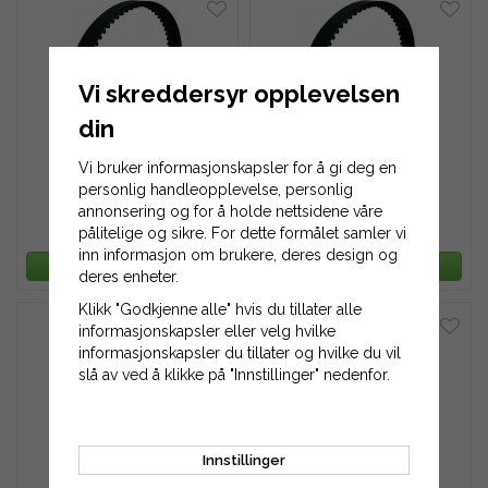
Vi skreddersyr opplevelsen
din
Tannreim 1550H-125
Tannreim 1550H-150
Vi bruker informasjonskapsler for å gi deg en
personlig handleopplevelse, personlig
annonsering og for å holde nettsidene våre
3 297 kr
3 956 kr
pålitelige og sikre. For dette formålet samler vi
inn informasjon om brukere, deres design og
LEGG TIL HANDLEKURV
LEGG TIL HANDLEKURV
deres enheter.
Klikk "Godkjenne alle" hvis du tillater alle
informasjonskapsler eller velg hvilke
informasjonskapsler du tillater og hvilke du vil
slå av ved å klikke på "Innstillinger" nedenfor.
Innstillinger
Tannreim 1550H-175
Tannreim 1550H-200