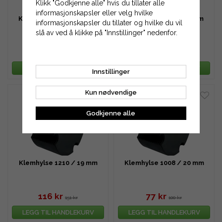
Klikk "Godkjenne alle" hvis du tillater alle
informasjonskapsler eller velg hvilke
Klemhylse 2012 / 28 mm
Klemhylse 1610 / 19 mm
informasjonskapsler du tillater og hvilke du vil
slå av ved å klikke på "Innstillinger" nedenfor.
155 kr
116 kr
202 kr
151 kr
LEGG TIL HANDLEKURV
LEGG TIL HANDLEKURV
Innstillinger
Kun nødvendige
Godkjenne alle
Klemhylse 1210 / 19 mm
Klemhylse 1008 / 20 mm
116 kr
77 kr
151 kr
100 kr
LEGG TIL HANDLEKURV
LEGG TIL HANDLEKURV