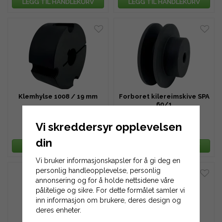
LEGG TIL HANDLEKURV
LEGG TIL HANDLEKURV
Klemhylse 1008 / 19 mm
Forboret kilereimskive SPA
60/1
Vi skreddersyr opplevelsen
77 kr
148 kr
100 kr
192 kr
din
LEGG TIL HANDLEKURV
LEGG TIL HANDLEKURV
Vi bruker informasjonskapsler for å gi deg en
personlig handleopplevelse, personlig
annonsering og for å holde nettsidene våre
pålitelige og sikre. For dette formålet samler vi
inn informasjon om brukere, deres design og
deres enheter.