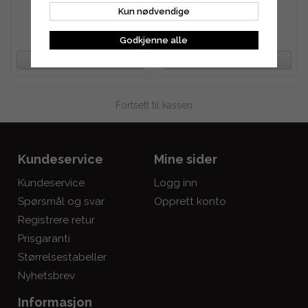
Kun nødvendige
1 877 kr
2 145 kr
Godkjenne alle
OVERVÅK PRODUKT
OVERVÅK PRODUKT
Fortsett til kassen
Kundeservice
Mine sider
Kundeservice
Logg inn
Spørsmål og svar
Opprett konto
Registrere retur
Prisgaranti
Størrelsestabeller
Nyhetsbrev
Informasjon