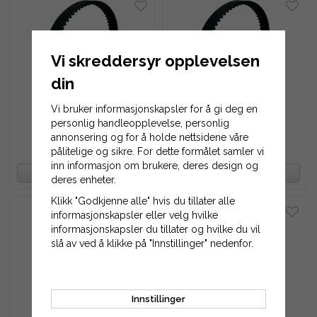
Vi skreddersyr opplevelsen
din
Tannreim 630H-125
Tannreim 630H-150
Vi bruker informasjonskapsler for å gi deg en
personlig handleopplevelse, personlig
annonsering og for å holde nettsidene våre
1 340 kr
1 609 kr
pålitelige og sikre. For dette formålet samler vi
inn informasjon om brukere, deres design og
OVERVÅK PRODUKT
OVERVÅK PRODUKT
deres enheter.
Klikk "Godkjenne alle" hvis du tillater alle
informasjonskapsler eller velg hvilke
informasjonskapsler du tillater og hvilke du vil
slå av ved å klikke på "Innstillinger" nedenfor.
Innstillinger
Tannreim 630H-175
Tannreim 630H-200