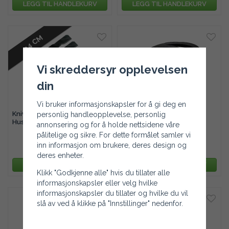
LEGG TIL HANDLEKURV
LEGG TIL HANDLEKURV
94 CM
Vi skreddersyr opplevelsen
din
Vi bruker informasjonskapsler for å gi deg en
Kniv & drivreimspakke til
Drivreim Husqvarna Rider
personlig handleopplevelse, personlig
Husqvarna Rider 213C,
13C5, 213C, 215TX mfl.
annonsering og for å holde nettsidene våre
214TC mfl.
pålitelige og sikre. For dette formålet samler vi
inn informasjon om brukere, deres design og
1 559 kr
350 kr
2 339 kr
513 kr
deres enheter.
LEGG TIL HANDLEKURV
LEGG TIL HANDLEKURV
Klikk "Godkjenne alle" hvis du tillater alle
informasjonskapsler eller velg hvilke
informasjonskapsler du tillater og hvilke du vil
slå av ved å klikke på "Innstillinger" nedenfor.