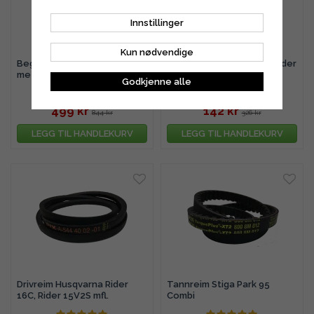
Innstillinger
Kun nødvendige
Begrensningskabel 250
Kniv 360 mm Husqvarna Rider
meter (Standard)
11, 13 mfl.
Godkjenne alle
499 kr
142 kr
844 kr
326 kr
LEGG TIL HANDLEKURV
LEGG TIL HANDLEKURV
Drivreim Husqvarna Rider
Tannreim Stiga Park 95
16C, Rider 15V2S mfl.
Combi