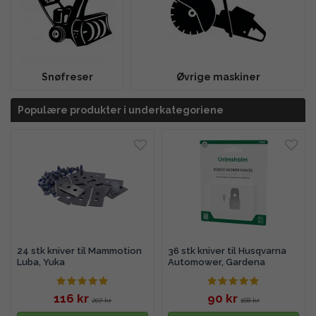
Snøfreser
Øvrige maskiner
Populære produkter i underkategoriene
24 stk kniver til Mammotion
36 stk kniver til Husqvarna
Luba, Yuka
Automower, Gardena
116 kr
90 kr
207 kr
168 kr