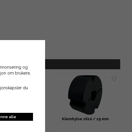
 annonsering og
asjon om brukere,
asjonskapsler du
nne alle
lse 1210 / 19 mm
Klemhylse 1610 / 19 mm