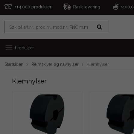
+14.000 produkter
Rask levering
+400.
Produkter
Startsiden
Reimskiver og navhylser
Klemhylser
Klemhylser