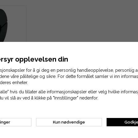
050
rsyr opplevelsen din
asjonskapsler for å gi deg en personlig handleopplevelse, personlig
idene våre pålitelige og sikre. For dette formålet samler vi inn inform
deres enheter.
alle" hvis du tillater alle informasjonskapsler eller velg hvilke inform
du vil slå av ved å klikke på "Innstillinger" nedenfor.
linger
Kun nødvendige
Godkje
/ 19 mm
Klemhylse 1008 / 20 mm
Klemhy