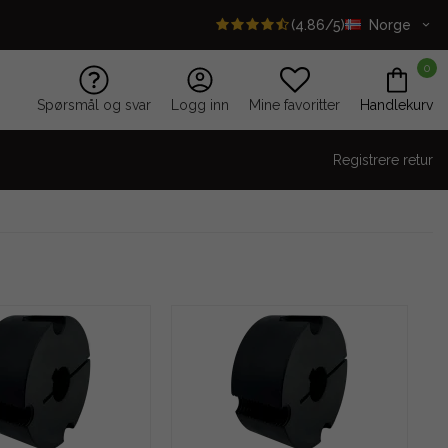
(4.86/5)
Norge
0
Spørsmål og svar
Logg inn
Mine favoritter
Handlekurv
Registrere retur