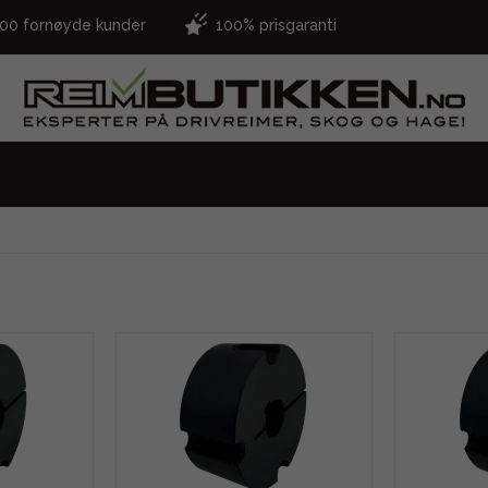
000 fornøyde kunder
100% prisgaranti