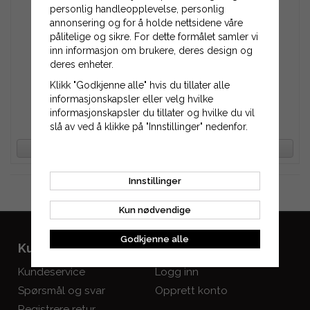
personlig handleopplevelse, personlig
annonsering og for å holde nettsidene våre
pålitelige og sikre. For dette formålet samler vi
inn informasjon om brukere, deres design og
deres enheter.
Vernebriller
Vernebriller
Klikk "Godkjenne alle" hvis du tillater alle
informasjonskapsler eller velg hvilke
informasjonskapsler du tillater og hvilke du vil
38 kr
38 kr
slå av ved å klikke på "Innstillinger" nedenfor.
64 kr
64 kr
OVERVÅK PRODUKT
OVERVÅK PRODUKT
Innstillinger
Fortsett til kassen
Kun nødvendige
Godkjenne alle
Kundeservice
Mine sider
Kundeservice
Logg inn
Spørsmål og svar
Opprett konto
Registrere retur