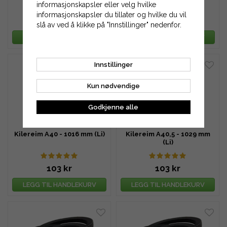
informasjonskapsler eller velg hvilke
informasjonskapsler du tillater og hvilke du vil
101 kr
101 kr
slå av ved å klikke på "Innstillinger" nedenfor.
LEGG TIL HANDLEKURV
LEGG TIL HANDLEKURV
Innstillinger
Kun nødvendige
Godkjenne alle
Kilereim A40 - 1016 mm (Li)
Kilereim A40,5 - 1029 mm
(Li)
103 kr
103 kr
LEGG TIL HANDLEKURV
LEGG TIL HANDLEKURV