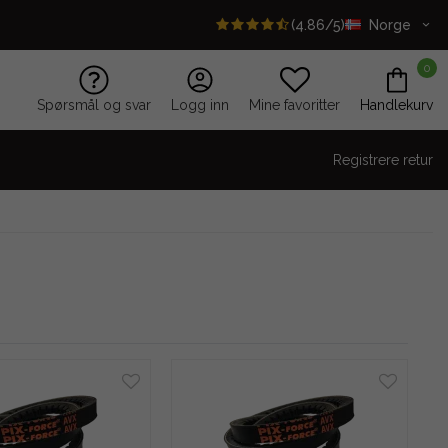
(4.86/5)
Norge
0
Spørsmål og svar
Logg inn
Mine favoritter
Handlekurv
Registrere retur