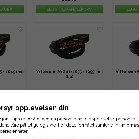
LEKURV
LEGG TIL HANDLEKURV
LEGG 
5 - 1045 mm
Viftereim AVX 11x1055 - 1055 mm
Viftereim 
(La)
192 kr
LEKURV
LEGG TIL HANDLEKURV
LEGG 
rsyr opplevelsen din
asjonskapsler for å gi deg en personlig handleopplevelse, personlig
idene våre pålitelige og sikre. For dette formålet samler vi inn inform
deres enheter.