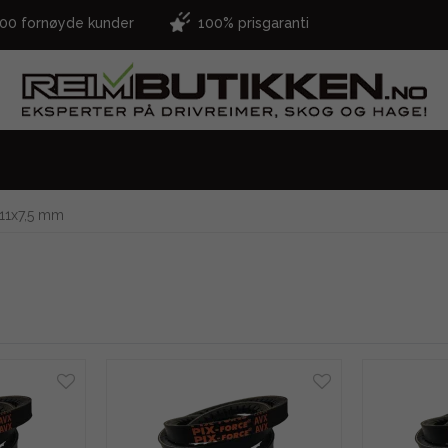
000 fornøyde kunder
100% prisgaranti
11x7,5 mm