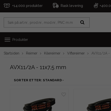
+14.000 produkter
Rask levering
+400.
Produkter
Startsiden
Reimer
Kilereimer
Viftereimer
AVX11/2A - 
AVX11/2A - 11x7,5 mm
SORTER ETTER: STANDARD