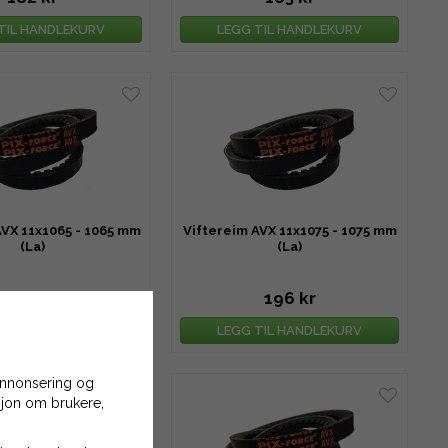
TIL HANDLEKURV
LEGG TIL HANDLEKURV
AVX 11x1065 - 1065 mm
Viftereim AVX 11x1075 - 1075 mm
(La)
(La)
195 kr
196 kr
TIL HANDLEKURV
LEGG TIL HANDLEKURV
 annonsering og
asjon om brukere,