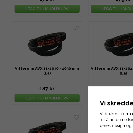
LEGG TIL HANDLEKURV
LEGG TIL HAND
Viftereim AVX 11x1030 - 1030 mm
Viftereim AVX 11x104
(La)
(La)
187 kr
191 kr
LEGG TIL HANDLEKURV
LEGG TIL HAND
Vi skredde
Vi bruker inform
for å holde netts
deres design og 