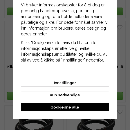
299 kr
300 kr
Vi bruker informasjonskapsler for å gi deg en
personlig handleopplevelse, personlig
LEGG TIL HANDLEKURV
LEGG TIL HANDLEKURV
annonsering og for å holde nettsidene våre
pålitelige og sikre. For dette formålet samler vi
inn informasjon om brukere, deres design og
deres enheter.
Klikk "Godkjenne alle" hvis du tillater alle
informasjonskapsler eller velg hvilke
informasjonskapsler du tillater og hvilke du vil
slå av ved å klikke på "Innstillinger" nedenfor.
Kilereim B140 - 3556 mm (Li)
Kilereim B165 - 4191 mm (Li)
Innstillinger
516 kr
581 kr
Kun nødvendige
LEGG TIL HANDLEKURV
LEGG TIL HANDLEKURV
Godkjenne alle