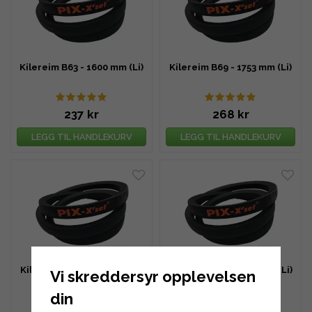
Kilereim B63 - 1600 mm (Li)
Kilereim B69 - 1753 mm (Li)
237 kr
268 kr
LEGG TIL HANDLEKURV
LEGG TIL HANDLEKURV
Kilereim B75 - 1905 mm (Li)
Kilereim B76 - 1930 mm (Li)
Vi skreddersyr opplevelsen
din