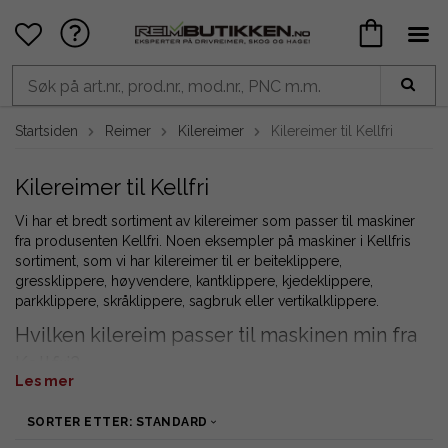
Startsiden
Reimer
Kilereimer
Kilereimer til Kellfri
Kilereimer til Kellfri
Vi har et bredt sortiment av kilereimer som passer til maskiner
fra produsenten Kellfri. Noen eksempler på maskiner i Kellfris
sortiment, som vi har kilereimer til er beiteklippere,
gressklippere, høyvendere, kantklippere, kjedeklippere,
parkklippere, skråklippere, sagbruk eller vertikalklippere.
Hvilken kilereim passer til maskinen min fra
Kellfri?
Les mer
Ta en titt på vår størrelsestabell ved å klikke her!
SORTER ETTER: STANDARD