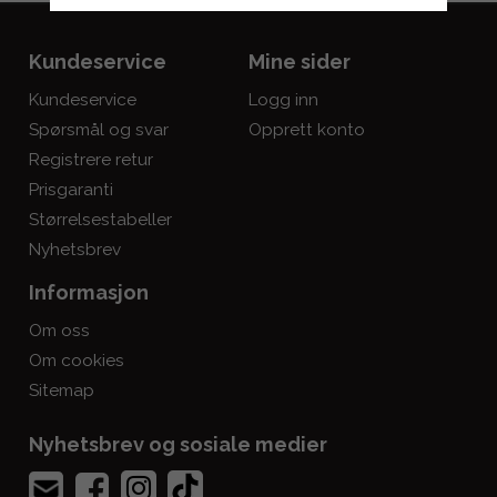
Kundeservice
Mine sider
Kundeservice
Logg inn
Spørsmål og svar
Opprett konto
Registrere retur
Prisgaranti
Størrelsestabeller
Nyhetsbrev
Informasjon
Om oss
Om cookies
Sitemap
Nyhetsbrev og sosiale medier