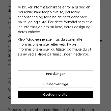
Når man skal plassere begrensningskabelen i hagen finnes
Vi bruker informasjonskapsler for å gi deg en
det to ulike måter å gjøre det på.
personlig handleopplevelse, personlig
annonsering og for å holde nettsidene våre
Det første alternativet er å benytte seg av en
pålitelige og sikre. For dette formålet samler vi
sporkutter/kabellegger, så begrensningskabelen legges
inn informasjon om brukere, deres design og
under bakken med det samme.
deres enheter.
Det andre alternativet, som er det enkleste, er å legge den
Klikk "Godkjenne alle" hvis du tillater alle
på gressplenen og feste den med kabelspiker (kabelbøyler
informasjonskapsler eller velg hvilke
til begrensningskabel). Dette vil resultere i at
informasjonskapsler du tillater og hvilke du vil
begrensningskabelen jobber seg ned under
slå av ved å klikke på "Innstillinger" nedenfor.
gressoverflaten i løpet av noen uker. Så lenge du setter
kabelspikerne relativt tett, er det ikke noe problem for
robotgressklipperen å klippe over begrensningskabelen.
Ledemateriale: Kobberkledd og tinnbelagt aluminium.
Innstillinger
Ledeområde: 1,423 mm2.
Ytre diameter (inkludert PE-isolering): 2,7 mm.
Kun nødvendige
Selges i hel rull på 250 meter.
Godkjenne alle
Rullen kan variere i utseende avhenging av batch, men
innholdet er det samme.
Passer samtlige robotgressklippere på markedet som