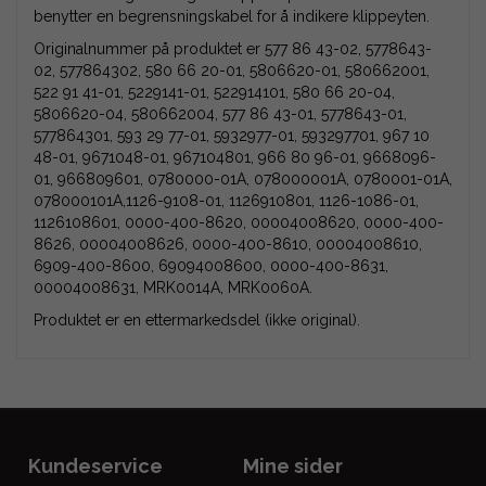
benytter en begrensningskabel for å indikere klippeyten.
Originalnummer på produktet er 577 86 43-02, 5778643-
02, 577864302, 580 66 20-01, 5806620-01, 580662001,
522 91 41-01, 5229141-01, 522914101, 580 66 20-04,
5806620-04, 580662004, 577 86 43-01, 5778643-01,
577864301, 593 29 77-01, 5932977-01, 593297701, 967 10
48-01, 9671048-01, 967104801, 966 80 96-01, 9668096-
01, 966809601, 0780000-01A, 078000001A, 0780001-01A,
078000101A,1126-9108-01, 1126910801, 1126-1086-01,
1126108601, 0000-400-8620, 00004008620, 0000-400-
8626, 00004008626, 0000-400-8610, 00004008610,
6909-400-8600, 69094008600, 0000-400-8631,
00004008631, MRK0014A, MRK0060A.
Produktet er en ettermarkedsdel (ikke original).
Kundeservice
Mine sider