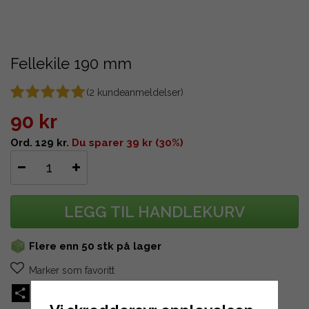
Fellekile 190 mm
(
2
kundeanmeldelser)
90 kr
Ord. 129 kr.
Du sparer 39 kr (30%)
LEGG TIL HANDLEKURV
Flere enn 50 stk på lager
Marker som favoritt
Share
X
Pinterest
Print