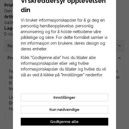
Vi skreddersyr opplevelsen
Prishistorikk
din
Den laveste prisen 30 dager før prisreduksjonen var
129 kr
Artikkel-ID:
Vi bruker informasjonskapsler for å gi deg en
04088
personlig handleopplevelse, personlig
Lagerplass:
annonsering og for å holde nettsidene våre
E-01-04
pålitelige og sikre. For dette formålet samler vi
inn informasjon om brukere, deres design og
Kundeanmeldelser
deres enheter.
Klikk "Godkjenne alle" hvis du tillater alle
Produktinformasjon
informasjonskapsler eller velg hvilke
informasjonskapsler du tillater og hvilke du vil
Fellekil på 190 mm laget av slagfast plast. Fellekilen har en
slå av ved å klikke på "Innstillinger" nedenfor.
løftehøyde på maksimalt 26 mm og kan med fordel brukes
til å felle trær i riktig retning, noe som bidrar til en sikrere
trefelling.
Lengde: 190 mm.
Innstillinger
Bredde: 71 mm.
Høyde: 1-26 mm.
Kun nødvendige
Godkjenne alle