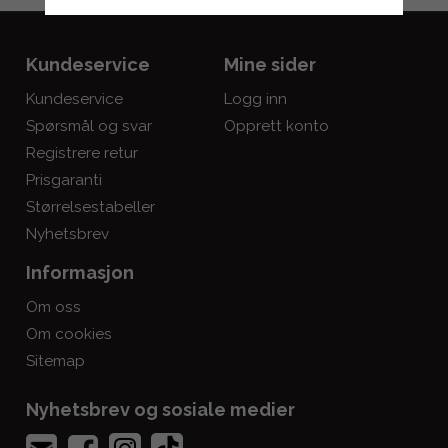
Kundeservice
Mine sider
Kundeservice
Logg inn
Spørsmål og svar
Opprett konto
Registrere retur
Prisgaranti
Størrelsestabeller
Nyhetsbrev
Informasjon
Om oss
Om cookies
Sitemap
Nyhetsbrev og sosiale medier