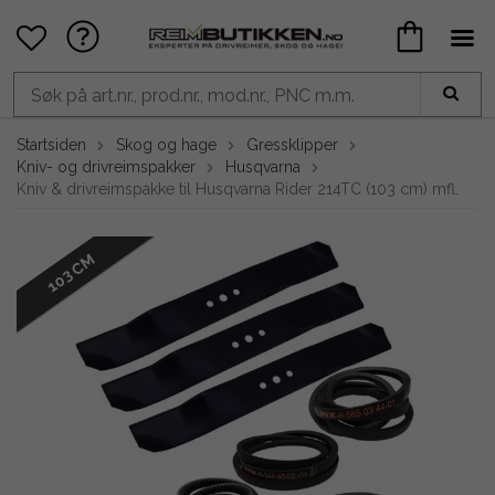
Startsiden
Skog og hage
Gressklipper
Kniv- og drivreimspakker
Husqvarna
Kniv & drivreimspakke til Husqvarna Rider 214TC (103 cm) mfl.
103 CM