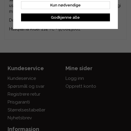
Kun nødvendige
usikker. kan du kontakte en Husqvarna-forhandler og oppgi
modell, så får du originalnummer på delene av dem.
Godkjenne alle
Denne pakken passer til følgende produktnummer (PNC).
Husqvarna Rider 214 TC - 970843001.
Kundeservice
Mine sider
Kundeservice
Logg inn
Spørsmål og svar
Opprett konto
Registrere retur
Prisgaranti
Størrelsestabeller
Nyhetsbrev
Informasjon