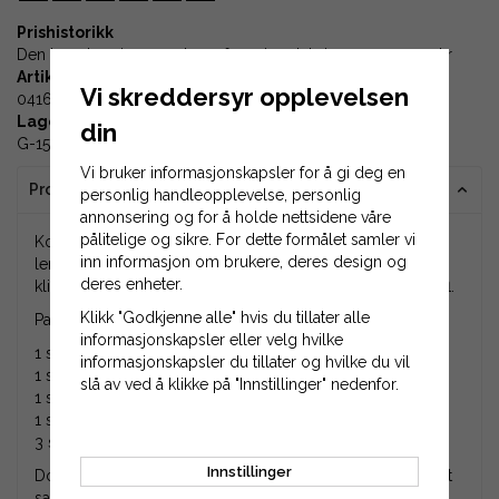
Prishistorikk
Den laveste prisen 30 dager før prisreduksjonen var
2 339 kr
Artikkel-ID:
Vi skreddersyr opplevelsen
04162
Lagerplass:
din
G-15-04
Vi bruker informasjonskapsler for å gi deg en
Produktinformasjon
personlig handleopplevelse, personlig
annonsering og for å holde nettsidene våre
pålitelige og sikre. For dette formålet samler vi
Komplett pakke med 3 stk gressklipperkniver med en
inn informasjon om brukere, deres design og
lengde på 390 mm og samtlige drivreimer til 103 cm
deres enheter.
klippeaggregat og modellene Husqvarna Rider 214TC mfl.
Klikk "Godkjenne alle" hvis du tillater alle
Pakken inneholder følgende artikkelnummer og antall
informasjonskapsler eller velg hvilke
1 stk A-589531201 (A-506954901 / A-589538601)
informasjonskapsler du tillater og hvilke du vil
1 stk A-544400201
slå av ved å klikke på "Innstillinger" nedenfor.
1 stk A-531005017
1 stk A-585034401
3 stk 00221
Innstillinger
Dobbeltsjekk gjerne at originalnummeret på hvert produkt
samsvarer med de du har på sitteklipperen din. Om du er