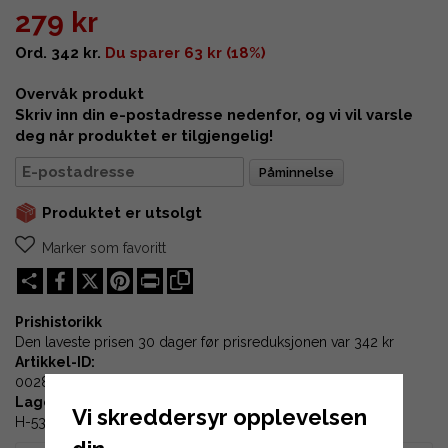
279 kr
Ord. 342 kr.
Du sparer 63 kr (18%)
Overvåk produkt
Skriv inn din e-postadresse nedenfor, og vi vil varsle
deg når produktet er tilgjengelig!
Påminnelse
Produktet er utsolgt
Marker som favoritt
Share
X
Pinterest
Print
Prishistorikk
Den laveste prisen 30 dager før prisreduksjonen var
342 kr
Artikkel-ID:
00286
Lagerplass:
Vi skreddersyr opplevelsen
H-53-05