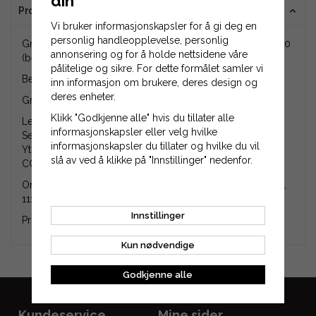
din
Produktinformasjon
Vi bruker informasjonskapsler for å gi deg en
personlig handleopplevelse, personlig
Gressklipperkniv på 398 mm som passer til Stiga Swing 40
annonsering og for å holde nettsidene våre
(bensin).
pålitelige og sikre. For dette formålet samler vi
Behov for 1 stk kniv til Swing 40.
inn informasjon om brukere, deres design og
deres enheter.
Gressklipperknivene selges enkeltvis.
Klikk "Godkjenne alle" hvis du tillater alle
Lengde: 398 mm.
informasjonskapsler eller velg hvilke
Senterhull: 10 mm.
informasjonskapsler du tillater og hvilke du vil
Ytre hull: 10,5 mm.
slå av ved å klikke på "Innstillinger" nedenfor.
CC-dimensjoner mellom ytre hull: 52 mm.
Originalnummer på produktet er 1111-9722-01, 1111972201,
1117-1259-01, 1117125901, 1117-3353-01, 1117335301.
Innstillinger
Produktet er en ettermarkedsdel (ikke original).
Kun nødvendige
Godkjenne alle
Kundeservice
Mine sider