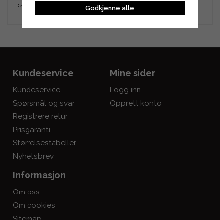
Produktet er en ettermarkedsdel (ikke original).
Godkjenne alle
Kundeservice
Mine sider
Kundeservice
Logg inn
Spørsmål og svar
Opprett konto
Registrere retur
Prisgaranti
Størrelsestabeller
Nyhetsbrev
Informasjon
Om oss
Om cookies
Sitemap