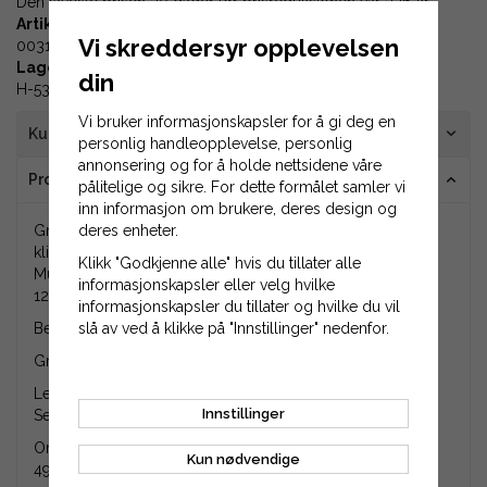
Den laveste prisen 30 dager før prisreduksjonen var
326 kr
Artikkel-ID:
Vi skreddersyr opplevelsen
00318
Lagerplass:
din
H-53-03
Vi bruker informasjonskapsler for å gi deg en
Kundeanmeldelser
personlig handleopplevelse, personlig
annonsering og for å holde nettsidene våre
Produktinformasjon
pålitelige og sikre. For dette formålet samler vi
inn informasjon om brukere, deres design og
deres enheter.
Gressklipperkniv på 495 mm som passer til 38"
klippeaggregat med utkast på siden og til modellene
Klikk "Godkjenne alle" hvis du tillater alle
Murray 38608, 38702, 38711, 38608, 38503, 38516, 1138,
informasjonskapsler eller velg hvilke
1238 mfl.
informasjonskapsler du tillater og hvilke du vil
slå av ved å klikke på "Innstillinger" nedenfor.
Behov for 2 stk kniver til 38" klippeaggregat.
Gressklipperknivene selges enkeltvis.
Lengde: 495 mm.
Innstillinger
Senterhull: 21,6 mm.
Originalnummer på produktet er 91742E701, 91742HT,
Kun nødvendige
491742, 91742, 1001427e701, 1001427e701MA, 1001427.