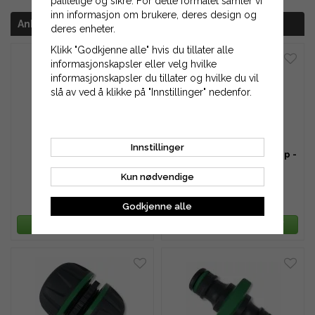
pålitelige og sikre. For dette formålet samler vi
inn informasjon om brukere, deres design og
Anbefalt tilbehør for dette produktet
deres enheter.
Klikk "Godkjenne alle" hvis du tillater alle
informasjonskapsler eller velg hvilke
informasjonskapsler du tillater og hvilke du vil
slå av ved å klikke på "Innstillinger" nedenfor.
Innstillinger
Slangekobling - 1/2"
Slangekobling med stopp -
1/2"
Kun nødvendige
16 kr
16 kr
38 kr
38 kr
Godkjenne alle
LEGG TIL HANDLEKURV
LEGG TIL HANDLEKURV