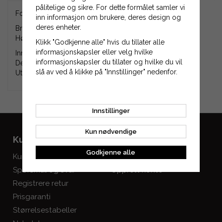
pålitelige og sikre. For dette formålet samler vi
Fortannet smalkilereim XPZ710.
inn informasjon om brukere, deres design og
deres enheter.
Bredde: 10 mm.
Høyde: 8 mm.
Klikk "Godkjenne alle" hvis du tillater alle
informasjonskapsler eller velg hvilke
Innvendig lengde (Li): 672 mm.
informasjonskapsler du tillater og hvilke du vil
Delingslengde (Ld, Lp, Lw): 710 mm.
slå av ved å klikke på "Innstillinger" nedenfor.
Utvendig lengde (La): 722 mm.
Innstillinger
Kun nødvendige
Kundeservice
Mine sider
Godkjenne alle
Kundeservice
Logg inn
Spørsmål og svar
Opprett konto
Registrere retur
Prisgaranti
Størrelsestabeller