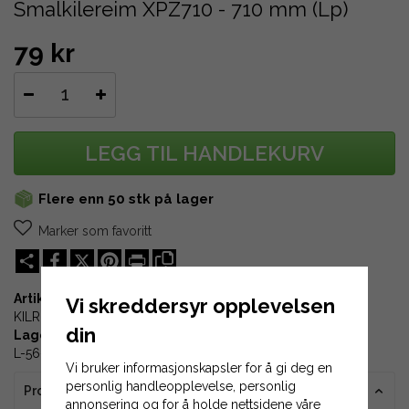
Smalkilereim XPZ710 - 710 mm (Lp)
79 kr
LEGG TIL HANDLEKURV
Flere enn 50 stk på lager
Marker som favoritt
Share
X
Pinterest
Print
Artikkel-ID:
Vi skreddersyr opplevelsen
KILREM-XPZ710
din
Lagerplass:
L-56-01
Vi bruker informasjonskapsler for å gi deg en
personlig handleopplevelse, personlig
Produktinformasjon
annonsering og for å holde nettsidene våre