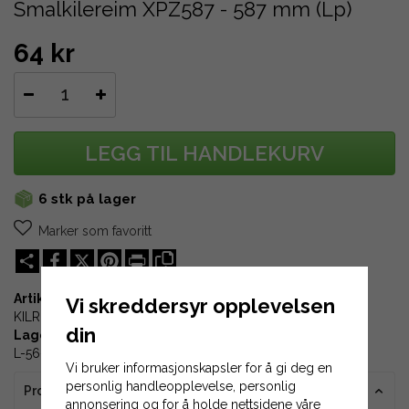
Smalkilereim XPZ587 - 587 mm (Lp)
64 kr
LEGG TIL HANDLEKURV
6 stk på lager
Marker som favoritt
Share
X
Pinterest
Print
Artikkel-ID:
Vi skreddersyr opplevelsen
KILREM-XPZ587
din
Lagerplass:
L-56-01
Vi bruker informasjonskapsler for å gi deg en
personlig handleopplevelse, personlig
Produktinformasjon
annonsering og for å holde nettsidene våre