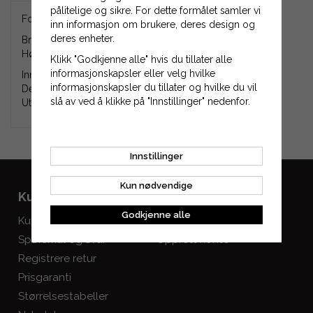
pålitelige og sikre. For dette formålet samler vi
Fortannet smalkilereim XPZ587.
inn informasjon om brukere, deres design og
deres enheter.
Bredde: 10 mm.
Høyde: 8 mm.
Klikk "Godkjenne alle" hvis du tillater alle
informasjonskapsler eller velg hvilke
Innvendig lengde (Li): 549 mm.
informasjonskapsler du tillater og hvilke du vil
Delingslengde (Ld, Lp, Lw): 587 mm.
slå av ved å klikke på "Innstillinger" nedenfor.
Utvendig lengde (La): 599 mm.
Innstillinger
Kun nødvendige
Kundeservice
Mine sider
Godkjenne alle
Kundeservice
Logg inn
Spørsmål og svar
Opprett konto
Registrere retur
Prisgaranti
Størrelsestabeller