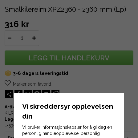
Smalkilereim XPZ2360 - 2360 mm (Lp)
316 kr
LEGG TIL HANDLEKURV
3-8 dagers leveringstid
Marker som favoritt
Share
X
Pinterest
Print
Vi skreddersyr opplevelsen
Artikkel-ID:
KILREM-XPZ2360
din
Lagerplass:
L-59-01
Vi bruker informasjonskapsler for å gi deg en
personlig handleopplevelse, personlig
Produktinformasjon