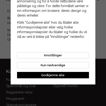
annonsering og for å holde nettsidene våre
pålitelige og sikre. For dette formålet samler vi
inn informasjon om brukere, deres design og
Fortannet smalkilereim XPZ2360.
deres enheter.
Bredde: 10 mm.
Klikk "Godkjenne alle" hvis du tillater alle
Høyde: 8 mm.
informasjonskapsler eller velg hvilke
Innvendig lengde (Li): 2322 mm.
informasjonskapsler du tillater og hvilke du vil
Delingslengde (Ld, Lp, Lw): 2360 mm.
slå av ved å klikke på "Innstillinger" nedenfor.
Utvendig lengde (La): 2372 mm.
Innstillinger
Kun nødvendige
Kundeservice
Mine sider
Godkjenne alle
Kundeservice
Logg inn
Spørsmål og svar
Opprett konto
Registrere retur
Prisgaranti
Størrelsestabeller