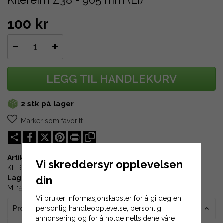
Kilereim Z38 - 965 mm (Li)
100 kr
LEGG TIL HANDLEKURV
2 stk på lager
Marker som favoritt
Share
X
Pinterest
Print
Artikkel-ID:
Vi skreddersyr opplevelsen
KILREM-Z38
din
Lagerplass:
M-15-01
Vi bruker informasjonskapsler for å gi deg en
personlig handleopplevelse, personlig
Produktinformasjon
annonsering og for å holde nettsidene våre