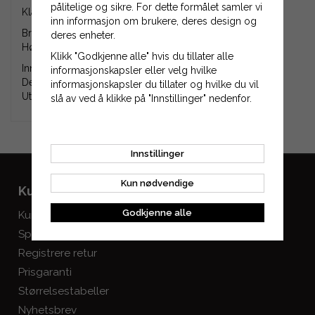
pålitelige og sikre. For dette formålet samler vi
Klassisk kilereim Z38.
inn informasjon om brukere, deres design og
Bredde: 10 mm.
deres enheter.
Høyde: 6 mm.
Klikk "Godkjenne alle" hvis du tillater alle
Innvendig lengde (Li): 965 mm.
informasjonskapsler eller velg hvilke
Delingslengde (Ld, Lp, Lw): 987 mm.
informasjonskapsler du tillater og hvilke du vil
Utvendig lengde (La): 1003 mm.
slå av ved å klikke på "Innstillinger" nedenfor.
Innstillinger
Kun nødvendige
Kundeservice
Mine sider
Godkjenne alle
Kundeservice
Logg inn
Spørsmål og svar
Opprett konto
Registrere retur
Prisgaranti
Størrelsestabeller
Nyhetsbrev