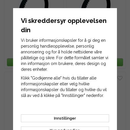
Vi skreddersyr opplevelsen
din
Tannreim 94XL-050
Tannreim 94XL-063
Vi bruker informasjonskapsler for å gi deg en
personlig handleopplevelse, personlig
annonsering og for å holde nettsidene våre
129 kr
129 kr
pålitelige og sikre. For dette formålet samler vi
LEGG TIL HANDLEKURV
LEGG TIL HANDLEKURV
inn informasjon om brukere, deres design og
deres enheter.
Klikk "Godkjenne alle" hvis du tillater alle
informasjonskapsler eller velg hvilke
informasjonskapsler du tillater og hvilke du vil
slå av ved å klikke på "Innstillinger" nedenfor.
Tannreim 94XL-075
Tannreim 94XL-100
Innstillinger