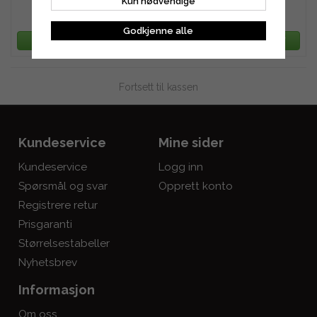
Kun nødvendige
129 kr
164 kr
Godkjenne alle
LEGG TIL HANDLEKURV
LEGG TIL HANDLEKURV
Fortsett til kassen
Kundeservice
Mine sider
Kundeservice
Logg inn
Spørsmål og svar
Opprett konto
Registrere retur
Prisgaranti
Størrelsestabeller
Nyhetsbrev
Informasjon
Om oss