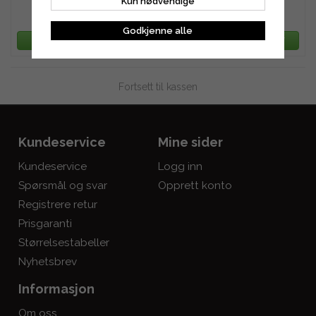
Kun nødvendige
729 kr
972 kr
Godkjenne alle
LEGG TIL HANDLEKURV
LEGG TIL HANDLEKURV
Fortsett til kassen
Kundeservice
Mine sider
Kundeservice
Logg inn
Spørsmål og svar
Opprett konto
Registrere retur
Prisgaranti
Størrelsestabeller
Nyhetsbrev
Informasjon
Om oss