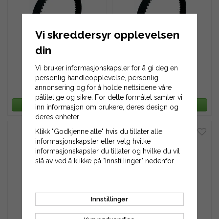
Vi skreddersyr opplevelsen
din
Tannreim 630L-050
Tannreim 630L-063
Vi bruker informasjonskapsler for å gi deg en
personlig handleopplevelse, personlig
annonsering og for å holde nettsidene våre
486 kr
612 kr
pålitelige og sikre. For dette formålet samler vi
LEGG TIL HANDLEKURV
LEGG TIL HANDLEKURV
inn informasjon om brukere, deres design og
deres enheter.
Klikk "Godkjenne alle" hvis du tillater alle
informasjonskapsler eller velg hvilke
informasjonskapsler du tillater og hvilke du vil
slå av ved å klikke på "Innstillinger" nedenfor.
Tannreim 630L-075
Tannreim 630L-100
Innstillinger