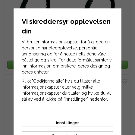
Vi skreddersyr opplevelsen
din
Tannreim 420L-050
Tannreim 420L-063
Vi bruker informasjonskapsler for å gi deg en
personlig handleopplevelse, personlig
annonsering og for å holde nettsidene våre
324 kr
408 kr
pålitelige og sikre. For dette formålet samler vi
LEGG TIL HANDLEKURV
LEGG TIL HANDLEKURV
inn informasjon om brukere, deres design og
deres enheter.
Klikk "Godkjenne alle" hvis du tillater alle
informasjonskapsler eller velg hvilke
informasjonskapsler du tillater og hvilke du vil
slå av ved å klikke på "Innstillinger" nedenfor.
Tannreim 420L-075
Tannreim 420L-100
Innstillinger