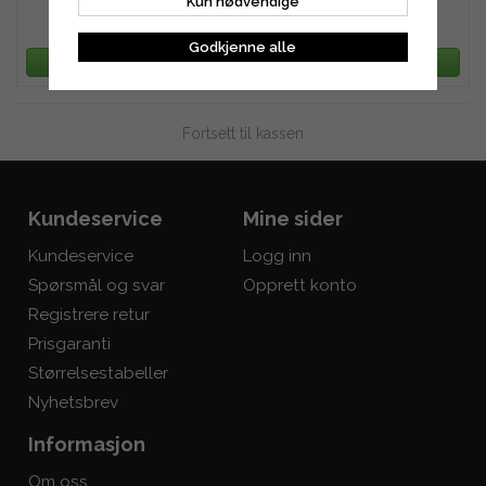
Kun nødvendige
486 kr
647 kr
Godkjenne alle
LEGG TIL HANDLEKURV
LEGG TIL HANDLEKURV
Fortsett til kassen
Kundeservice
Mine sider
Kundeservice
Logg inn
Spørsmål og svar
Opprett konto
Registrere retur
Prisgaranti
Størrelsestabeller
Nyhetsbrev
Informasjon
Om oss