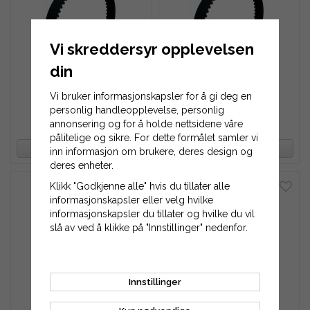
Vi skreddersyr opplevelsen
din
Tannreim 240L-050
Tannreim 240L-063
Vi bruker informasjonskapsler for å gi deg en
personlig handleopplevelse, personlig
annonsering og for å holde nettsidene våre
185 kr
233 kr
pålitelige og sikre. For dette formålet samler vi
OVERVÅK PRODUKT
OVERVÅK PRODUKT
inn informasjon om brukere, deres design og
deres enheter.
Klikk "Godkjenne alle" hvis du tillater alle
informasjonskapsler eller velg hvilke
informasjonskapsler du tillater og hvilke du vil
slå av ved å klikke på "Innstillinger" nedenfor.
Tannreim 240L-075
Tannreim 240L-100
Innstillinger