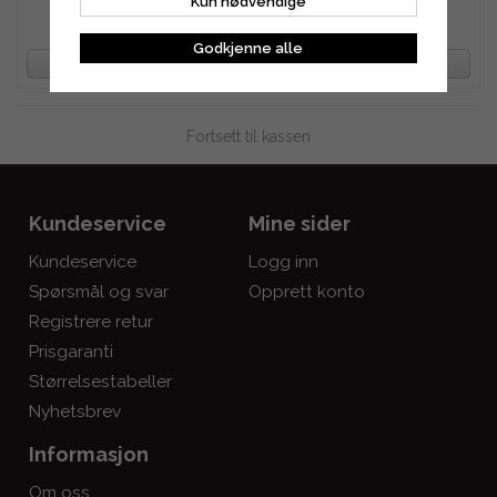
Kun nødvendige
277 kr
369 kr
Godkjenne alle
OVERVÅK PRODUKT
OVERVÅK PRODUKT
Fortsett til kassen
Kundeservice
Mine sider
Kundeservice
Logg inn
Spørsmål og svar
Opprett konto
Registrere retur
Prisgaranti
Størrelsestabeller
Nyhetsbrev
Informasjon
Om oss