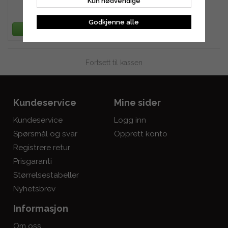
Kun nødvendige
1 138 kr
Godkjenne alle
LEGG TIL HANDLEKURV
Fortsett til kassen
Kundeservice
Mine sider
Kundeservice
Logg inn
Spørsmål og svar
Opprett konto
Registrere retur
Prisgaranti
Størrelsestabeller
Nyhetsbrev
Informasjon
Om oss