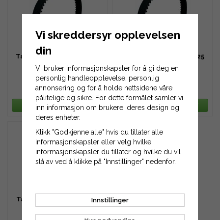
Vi skreddersyr opplevelsen
din
Tannreim HTD 920-8M-20
Tannreim HTD 920-8M-25
Vi bruker informasjonskapsler for å gi deg en
personlig handleopplevelse, personlig
annonsering og for å holde nettsidene våre
758 kr
948 kr
pålitelige og sikre. For dette formålet samler vi
LEGG TIL HANDLEKURV
LEGG TIL HANDLEKURV
inn informasjon om brukere, deres design og
deres enheter.
Klikk "Godkjenne alle" hvis du tillater alle
informasjonskapsler eller velg hvilke
informasjonskapsler du tillater og hvilke du vil
slå av ved å klikke på "Innstillinger" nedenfor.
Tannreim HTD 920-8M-30
Innstillinger