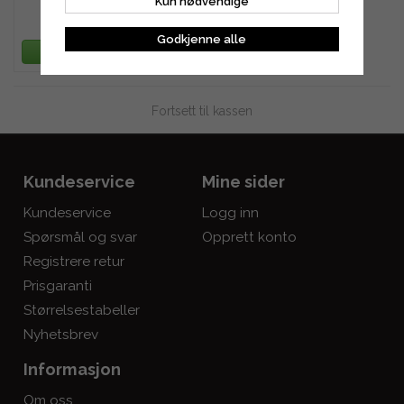
Kun nødvendige
979 kr
Godkjenne alle
LEGG TIL HANDLEKURV
Fortsett til kassen
Kundeservice
Mine sider
Kundeservice
Logg inn
Spørsmål og svar
Opprett konto
Registrere retur
Prisgaranti
Størrelsestabeller
Nyhetsbrev
Informasjon
Om oss