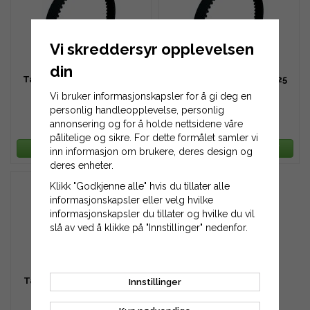
Vi skreddersyr opplevelsen
din
Tannreim HTD 776-8M-20
Tannreim HTD 776-8M-25
Vi bruker informasjonskapsler for å gi deg en
personlig handleopplevelse, personlig
annonsering og for å holde nettsidene våre
653 kr
816 kr
pålitelige og sikre. For dette formålet samler vi
LEGG TIL HANDLEKURV
LEGG TIL HANDLEKURV
inn informasjon om brukere, deres design og
deres enheter.
Klikk "Godkjenne alle" hvis du tillater alle
informasjonskapsler eller velg hvilke
informasjonskapsler du tillater og hvilke du vil
slå av ved å klikke på "Innstillinger" nedenfor.
Tannreim HTD 776-8M-30
Innstillinger