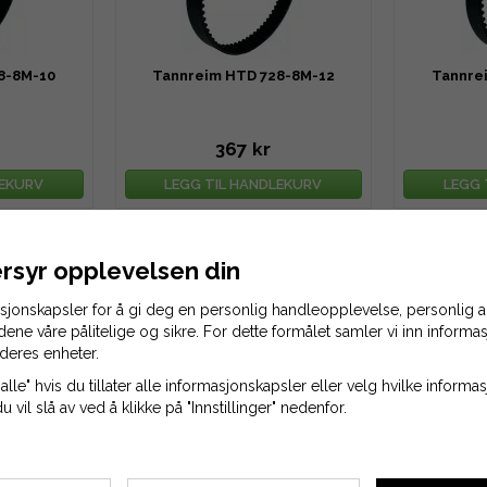
8-8M-10
Tannreim HTD 728-8M-12
Tannre
367 kr
LEKURV
LEGG TIL HANDLEKURV
LEGG 
rsyr opplevelsen din
asjonskapsler for å gi deg en personlig handleopplevelse, personlig
idene våre pålitelige og sikre. For dette formålet samler vi inn inform
deres enheter.
alle" hvis du tillater alle informasjonskapsler eller velg hvilke inform
8-8M-30
du vil slå av ved å klikke på "Innstillinger" nedenfor.