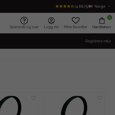
(4.86/5)
Norge
0
Spørsmål og svar
Logg inn
Mine favoritter
Handlekurv
Registrere retur