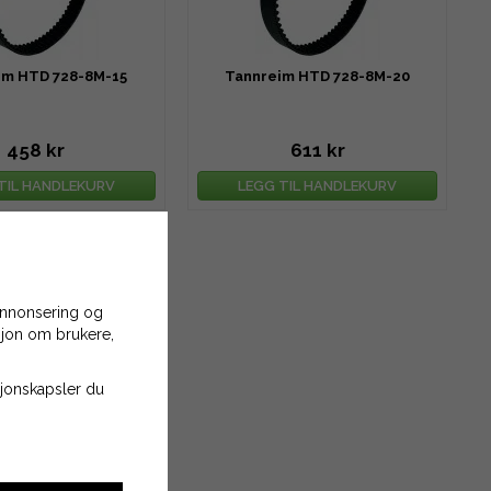
im HTD 728-8M-15
Tannreim HTD 728-8M-20
458 kr
611 kr
TIL HANDLEKURV
LEGG TIL HANDLEKURV
 annonsering og
asjon om brukere,
asjonskapsler du