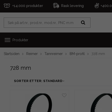
+14.000 produkter
Rask levering
+400.
Produkter
Startsiden
Reimer
Tannreimer
8M-profil
728 mm
728 mm
SORTER ETTER: STANDARD