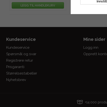
Innstil
LEGG TIL HANDLEKURV
LEGG TIL HAND
Kundeservice
Mine sider
Kundeservice
Logg inn
Spørsmål og svar
Opprett kont
Registrere retur
Prisgaranti
Størrelsestabeller
Nyhetsbrev
+14.000 pro