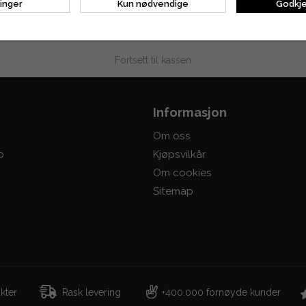
linger
Kun nødvendige
Godkje
LEKURV
Fortsett til kassen
Informasjon
Om oss
o
Kjøpsvilkår
Om cookies
Sitemap
dukter
Rask levering
400.000 fornøyde kunder
+