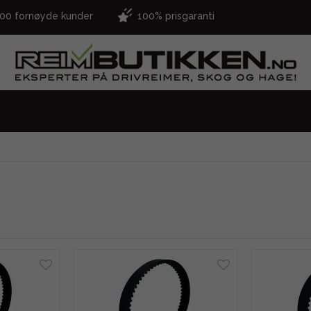
000 fornøyde kunder
100% prisgaranti