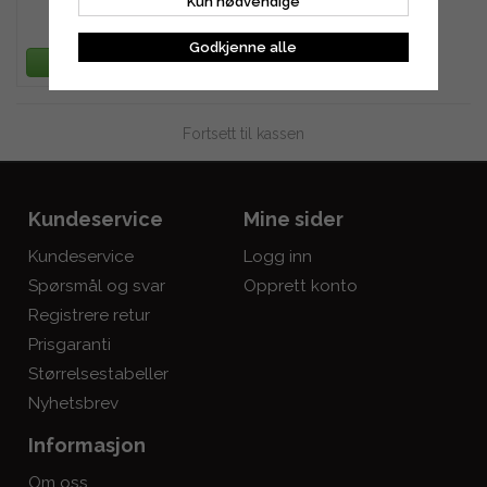
Kun nødvendige
790 kr
Godkjenne alle
LEGG TIL HANDLEKURV
Fortsett til kassen
Kundeservice
Mine sider
Kundeservice
Logg inn
Spørsmål og svar
Opprett konto
Registrere retur
Prisgaranti
Størrelsestabeller
Nyhetsbrev
Informasjon
Om oss