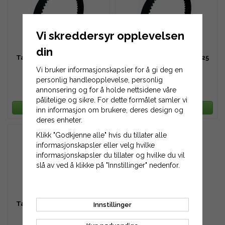
Vi skreddersyr opplevelsen
din
Tannreim HTD 640-8M-20
Tannreim HTD 640-8M-25
Vi bruker informasjonskapsler for å gi deg en
personlig handleopplevelse, personlig
annonsering og for å holde nettsidene våre
527 kr
658 kr
pålitelige og sikre. For dette formålet samler vi
LEGG TIL HANDLEKURV
LEGG TIL HANDLEKURV
inn informasjon om brukere, deres design og
deres enheter.
Klikk "Godkjenne alle" hvis du tillater alle
informasjonskapsler eller velg hvilke
informasjonskapsler du tillater og hvilke du vil
slå av ved å klikke på "Innstillinger" nedenfor.
Tannreim HTD 640-8M-30
Innstillinger