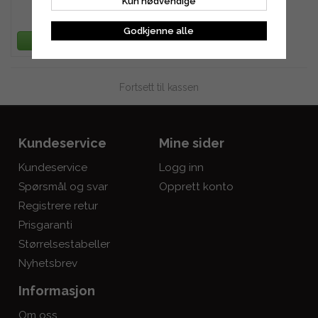
Kun nødvendige
601 kr
Godkjenne alle
LEGG TIL HANDLEKURV
Fortsett til kassen
Kundeservice
Mine sider
Kundeservice
Logg inn
Spørsmål og svar
Opprett konto
Registrere retur
Prisgaranti
Størrelsestabeller
Nyhetsbrev
Informasjon
Om oss