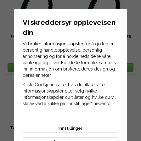
Vi skreddersyr opplevelsen
din
Tannreim HTD 480-8M-20
Tannreim HTD 480-8M-25
Vi bruker informasjonskapsler for å gi deg en
personlig handleopplevelse, personlig
annonsering og for å holde nettsidene våre
400 kr
501 kr
pålitelige og sikre. For dette formålet samler vi
LEGG TIL HANDLEKURV
LEGG TIL HANDLEKURV
inn informasjon om brukere, deres design og
deres enheter.
Klikk "Godkjenne alle" hvis du tillater alle
informasjonskapsler eller velg hvilke
informasjonskapsler du tillater og hvilke du vil
slå av ved å klikke på "Innstillinger" nedenfor.
Tannreim HTD 480-8M-30
Innstillinger