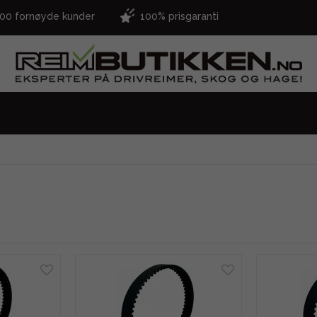
000 fornøyde kunder
100% prisgaranti