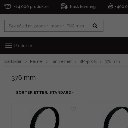
+14.000 produkter
Rask levering
+400.
Produkter
Startsiden
Reimer
Tannreimer
8M-profil
376 mm
376 mm
SORTER ETTER: STANDARD