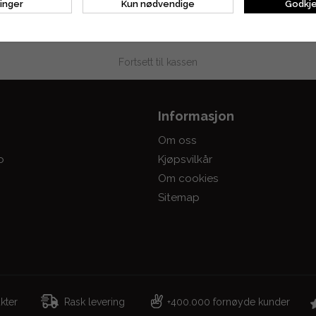
linger
Kun nødvendige
Godkje
LEKURV
Fortsett til kassen
Informasjon
Om oss
o
Kjøpsvilkår
Om cookies
Sitemap
dukter
Rask levering
400.000 fornøyde kunder
+