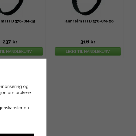
im HTD 376-8M-15
Tannreim HTD 376-8M-20
237 kr
316 kr
TIL HANDLEKURV
LEGG TIL HANDLEKURV
 annonsering og
asjon om brukere,
asjonskapsler du