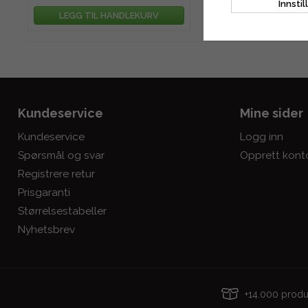
Innstil
LEGG TIL HANDLEKURV
LEGG TIL HAND
Kundeservice
Mine sider
Kundeservice
Logg inn
Spørsmål og svar
Opprett kont
Registrere retur
Prisgaranti
Størrelsestabeller
Nyhetsbrev
+14.000 pro