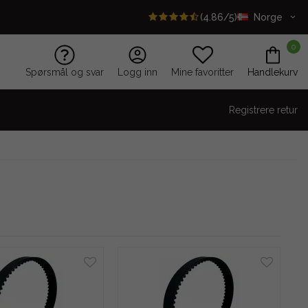
(4.86/5)
Norge
0
Spørsmål og svar
Logg inn
Mine favoritter
Handlekurv
Registrere retur