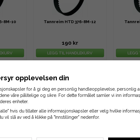
6-8M-10
Tannreim HTD 376-8M-12
Tannre
190 kr
LEKURV
LEGG TIL HANDLEKURV
LEGG 
rsyr opplevelsen din
asjonskapsler for å gi deg en personlig handleopplevelse, personlig
idene våre pålitelige og sikre. For dette formålet samler vi inn inform
deres enheter.
alle" hvis du tillater alle informasjonskapsler eller velg hvilke inform
6-8M-30
du vil slå av ved å klikke på "Innstillinger" nedenfor.