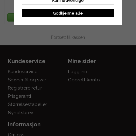
Kun nødvendige
2 116 kr
Godkjenne alle
LEGG TIL HANDLEKURV
Fortsett til kassen
Kundeservice
Mine sider
Kundeservice
Logg inn
Spørsmål og svar
Opprett konto
Registrere retur
Prisgaranti
Størrelsestabeller
Nyhetsbrev
Informasjon
Om oss