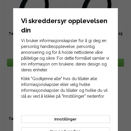
Vi skreddersyr opplevelsen
din
Tannreim HTD 1696-8M-20
Tannreim HTD 1696-8M-25
Vi bruker informasjonskapsler for å gi deg en
personlig handleopplevelse, personlig
annonsering og for å holde nettsidene våre
1 411 kr
1 764 kr
pålitelige og sikre. For dette formålet samler vi
LEGG TIL HANDLEKURV
LEGG TIL HANDLEKURV
inn informasjon om brukere, deres design og
deres enheter.
Klikk "Godkjenne alle" hvis du tillater alle
informasjonskapsler eller velg hvilke
informasjonskapsler du tillater og hvilke du vil
slå av ved å klikke på "Innstillinger" nedenfor.
Tannreim HTD 1696-8M-30
Innstillinger