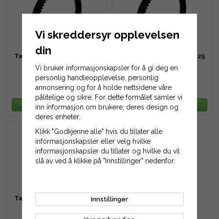
Vi skreddersyr opplevelsen
din
Tannreim HTD 1280-8M-20
Tannreim HTD 1280-8M-25
Vi bruker informasjonskapsler for å gi deg en
personlig handleopplevelse, personlig
annonsering og for å holde nettsidene våre
1 053 kr
1 317 kr
pålitelige og sikre. For dette formålet samler vi
LEGG TIL HANDLEKURV
LEGG TIL HANDLEKURV
inn informasjon om brukere, deres design og
deres enheter.
Klikk "Godkjenne alle" hvis du tillater alle
informasjonskapsler eller velg hvilke
informasjonskapsler du tillater og hvilke du vil
slå av ved å klikke på "Innstillinger" nedenfor.
Tannreim HTD 1280-8M-30
Innstillinger