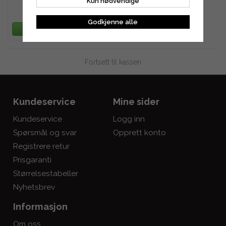
Kun nødvendige
1 580 kr
Godkjenne alle
LEGG TIL HANDLEKURV
Fortsett til kassen
Kundeservice
Mine sider
Kundeservice
Logg inn
Spørsmål og svar
Opprett konto
Registrere retur
Prisgaranti
Størrelsestabeller
Nyhetsbrev
Informasjon
Om oss