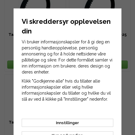
Vi skreddersyr opplevelsen
din
Tannreim HTD 1264-8M-20
Tannreim HTD 1264-8M-25
Vi bruker informasjonskapsler for å gi deg en
personlig handleopplevelse, personlig
annonsering og for å holde nettsidene våre
1 053 kr
1 317 kr
pålitelige og sikre. For dette formålet samler vi
LEGG TIL HANDLEKURV
LEGG TIL HANDLEKURV
inn informasjon om brukere, deres design og
deres enheter.
Klikk "Godkjenne alle" hvis du tillater alle
informasjonskapsler eller velg hvilke
informasjonskapsler du tillater og hvilke du vil
slå av ved å klikke på "Innstillinger" nedenfor.
Tannreim HTD 1264-8M-30
Innstillinger