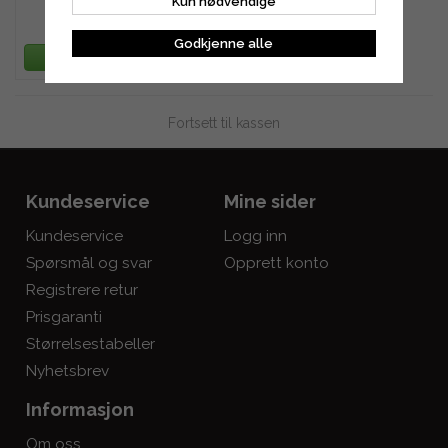
Kun nødvendige
1 580 kr
Godkjenne alle
LEGG TIL HANDLEKURV
Fortsett til kassen
Kundeservice
Mine sider
Kundeservice
Logg inn
Spørsmål og svar
Opprett konto
Registrere retur
Prisgaranti
Størrelsestabeller
Nyhetsbrev
Informasjon
Om oss