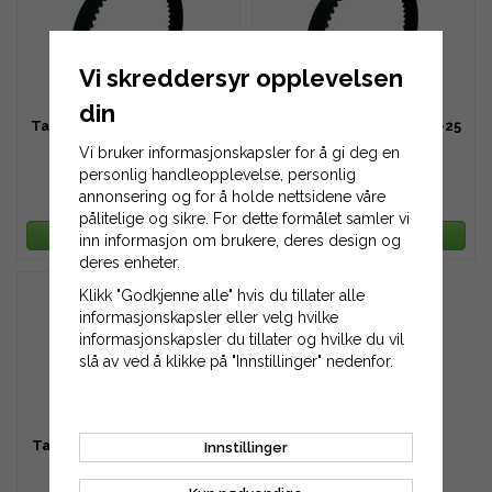
Vi skreddersyr opplevelsen
din
Tannreim HTD 1064-8M-20
Tannreim HTD 1064-8M-25
Vi bruker informasjonskapsler for å gi deg en
personlig handleopplevelse, personlig
annonsering og for å holde nettsidene våre
884 kr
1 106 kr
pålitelige og sikre. For dette formålet samler vi
LEGG TIL HANDLEKURV
LEGG TIL HANDLEKURV
inn informasjon om brukere, deres design og
deres enheter.
Klikk "Godkjenne alle" hvis du tillater alle
informasjonskapsler eller velg hvilke
informasjonskapsler du tillater og hvilke du vil
slå av ved å klikke på "Innstillinger" nedenfor.
Tannreim HTD 1064-8M-30
Innstillinger