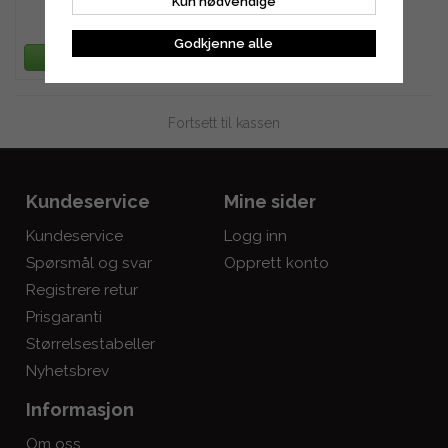
Kun nødvendige
1 327 kr
Godkjenne alle
LEGG TIL HANDLEKURV
Fortsett til kassen
Kundeservice
Mine sider
Kundeservice
Logg inn
Spørsmål og svar
Opprett konto
Registrere retur
Prisgaranti
Størrelsestabeller
Nyhetsbrev
Informasjon
Om oss