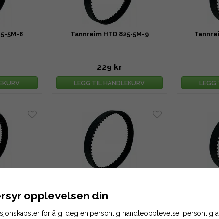
25-5M-8
Tannreim HTD 825-5M-9
Tannre
229 kr
LEKURV
LEGG TIL HANDLEKURV
LEGG 
5-5M-13
Tannreim HTD 825-5M-14
Tannre
rsyr opplevelsen din
asjonskapsler for å gi deg en personlig handleopplevelse, personlig
356 kr