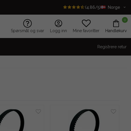
(4.86/5)
Norge
0
Spørsmål og svar
Logg inn
Mine favoritter
Handlekurv
Registrere retur