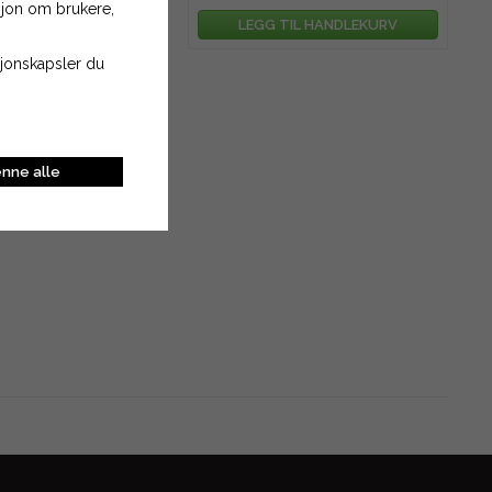
asjon om brukere,
TIL HANDLEKURV
LEGG TIL HANDLEKURV
asjonskapsler du
nne alle