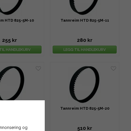
im HTD 825-5M-10
Tannreim HTD 825-5M-11
255 kr
280 kr
TIL HANDLEKURV
LEGG TIL HANDLEKURV
im HTD 825-5M-15
Tannreim HTD 825-5M-20
 annonsering og
382 kr
510 kr