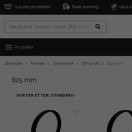
+14.000 produkter
Rask levering
+400.
Produkter
Startsiden
Reimer
Tannreimer
5M-profil
825 mm
825 mm
SORTER ETTER: STANDARD