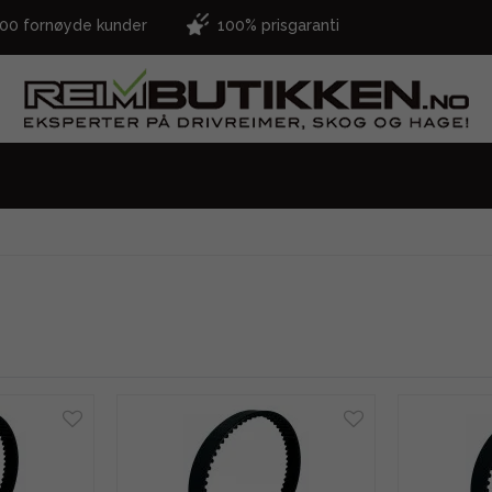
000 fornøyde kunder
100% prisgaranti