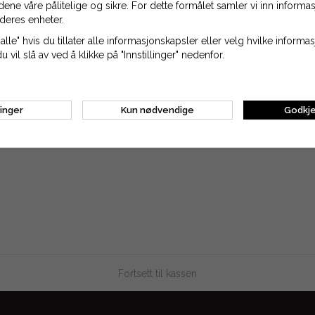
idene våre pålitelige og sikre. For dette formålet samler vi inn inform
LEKURV
LEGG TIL HANDLEKURV
LEGG 
deres enheter.
alle" hvis du tillater alle informasjonskapsler eller velg hvilke inform
du vil slå av ved å klikke på "Innstillinger" nedenfor.
linger
Kun nødvendige
Godkje
Fortsett til kassen