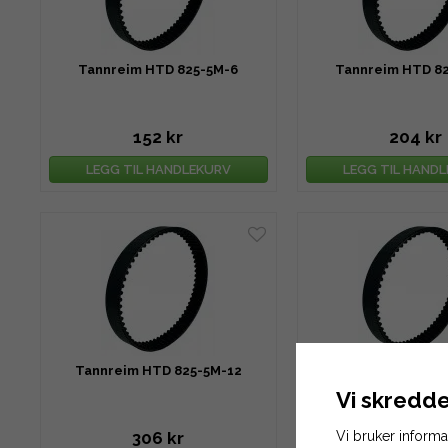
Tannreim HTD 825-5M-6
Tannreim HTD 8
152 kr
204 kr
LEGG TIL HANDLEKURV
LEGG TIL HAND
Tannreim HTD 825-5M-12
Tannreim HTD 82
Vi skredde
Vi bruker inform
306 kr
330 kr